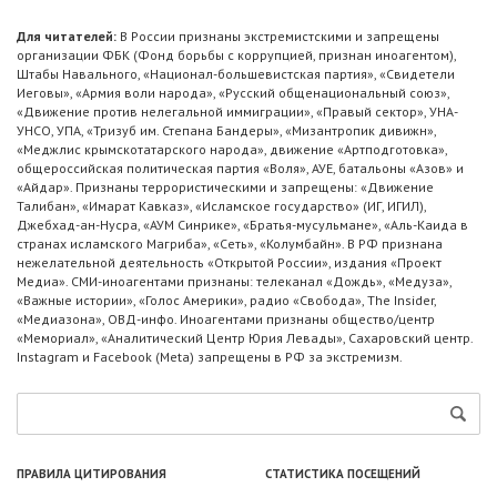
Для читателей:
В России признаны экстремистскими и запрещены
организации ФБК (Фонд борьбы с коррупцией, признан иноагентом),
Штабы Навального, «Национал-большевистская партия», «Свидетели
Иеговы», «Армия воли народа», «Русский общенациональный союз»,
«Движение против нелегальной иммиграции», «Правый сектор», УНА-
УНСО, УПА, «Тризуб им. Степана Бандеры», «Мизантропик дивижн»,
«Меджлис крымскотатарского народа», движение «Артподготовка»,
общероссийская политическая партия «Воля», АУЕ, батальоны «Азов» и
«Айдар». Признаны террористическими и запрещены: «Движение
Талибан», «Имарат Кавказ», «Исламское государство» (ИГ, ИГИЛ),
Джебхад-ан-Нусра, «АУМ Синрике», «Братья-мусульмане», «Аль-Каида в
странах исламского Магриба», «Сеть», «Колумбайн». В РФ признана
нежелательной деятельность «Открытой России», издания «Проект
Медиа». СМИ-иноагентами признаны: телеканал «Дождь», «Медуза»,
«Важные истории», «Голос Америки», радио «Свобода», The Insider,
«Медиазона», ОВД-инфо. Иноагентами признаны общество/центр
«Мемориал», «Аналитический Центр Юрия Левады», Сахаровский центр.
Instagram и Facebook (Metа) запрещены в РФ за экстремизм.
ПРАВИЛА ЦИТИРОВАНИЯ
СТАТИСТИКА ПОСЕЩЕНИЙ