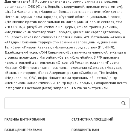
Для читателей:
В России признаны экстремистскими и запрещены
организации ФБК (Фонд борьбы с коррупцией, признан иноагентом),
Штабы Навального, «Национал-большевистская партия», «Свидетели
Иеговы», «Армия воли народа», «Русский общенациональный союз»,
«Движение против нелегальной иммиграции», «Правый сектор», УНА-
УНСО, УПА, «Тризуб им. Степана Бандеры», «Мизантропик дивижн»,
«Меджлис крымскотатарского народа», движение «Артподготовка»,
общероссийская политическая партия «Воля», АУЕ, батальоны «Азов» и
«Айдар». Признаны террористическими и запрещены: «Движение
Талибан», «Имарат Кавказ», «Исламское государство» (ИГ, ИГИЛ),
Джебхад-ан-Нусра, «АУМ Синрике», «Братья-мусульмане», «Аль-Каида в
странах исламского Магриба», «Сеть», «Колумбайн». В РФ признана
нежелательной деятельность «Открытой России», издания «Проект
Медиа». СМИ-иноагентами признаны: телеканал «Дождь», «Медуза»,
«Важные истории», «Голос Америки», радио «Свобода», The Insider,
«Медиазона», ОВД-инфо. Иноагентами признаны общество/центр
«Мемориал», «Аналитический Центр Юрия Левады», Сахаровский центр.
Instagram и Facebook (Metа) запрещены в РФ за экстремизм.
ПРАВИЛА ЦИТИРОВАНИЯ
СТАТИСТИКА ПОСЕЩЕНИЙ
РАЗМЕЩЕНИЕ РЕКЛАМЫ
ПОЗВОНИТЬ НАМ