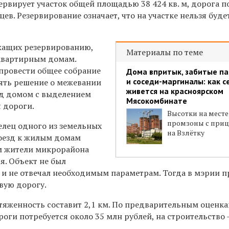
ервирует участок общей площадью 38 424 кв. м, дорога п
цев. Резервирование означает, что на участке нельзя буде
ежащих резервированию,
Материалы по теме
квартирным домам.
провести общее собрание
Дома впритык, забитые па
и соседи-маргиналы: как с
ять решение о межевании
живется на красноярском
од домом с выделением
Мясокомбинате
 дороги.
Высотки на месте
промзоны с при
елец одного из земельных
на Взлётку
оезд к жилым домам
м жители микрорайона
я. Объект не был
и не отвечал необходимым параметрам. Тогда в мэрии 
вую дорогу.
яженность составит 2,1 км. По предварительным оценка
оги потребуется около 35 млн рублей, на строительство 