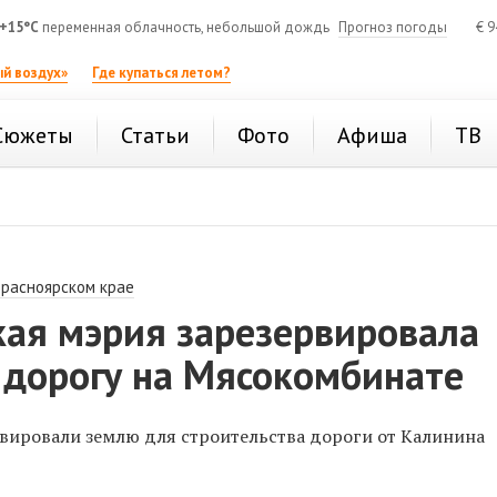
+15°C
переменная облачность, небольшой дождь
Прогноз погоды
€
9
й воздух»
Где купаться летом?
Сюжеты
Статьи
Фото
Афиша
ТВ
Красноярском крае
кая мэрия зарезервировала
 дорогу на Мясокомбинате
рвировали землю для строительства дороги от Калинина