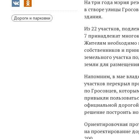
На три года мэрия рез
в створе улицы Гросов
здания.
Дороги и парковки
Из 22 участков, подл
7 принадлежат много
Жителям необходимо 
собственников и прин
земельного участка п
земли для размещения
Напомним, в мае влад
участков перекрыл пр
по Гросовцев, которы
привыкли пользоватьс
официальной дорогой 
решение построить но
Ориентировочная прот
на проектирование дор
200.