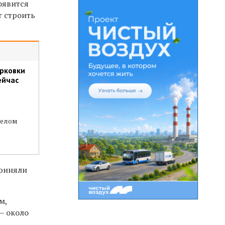
оявится
т строить
рковки
ейчас
целом
приняли
м,
— около