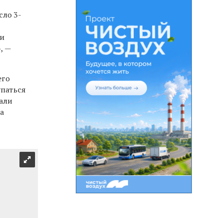
сло 3-
ли
, —
его
упаться
чали
ща