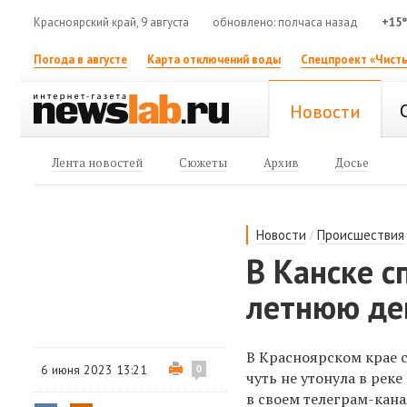
Красноярский край, 9 августа
обновлено: полчаса назад
+15
Погода в августе
Карта отключений воды
Спецпроект «Чисты
Новости
Лента новостей
Сюжеты
Архив
Досье
/
Новости
Происшествия
В Канске с
летнюю де
В Красноярском крае 
6 июня 2023 13:21
0
чуть не утонула в рек
в своем телеграм-кана