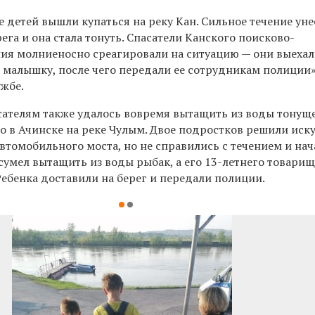
е детей вышли купаться на реку Кан. Сильное течение уне
ега и она стала тонуть. Спасатели Канского поисково-
ния молниеносно среагировали на ситуацию — они выеха
 малышку, после чего передали ее сотрудникам полиции»
ужбе.
сателям также удалось вовремя вытащить из воды тонущ
о в Ачинске на реке Чулым. Двое подростков решили иск
втомобильного моста, но не справились с течением и на
 сумел вытащить из воды рыбак, а его 13-летнего товари
Ребенка доставили на берег и передали полиции.