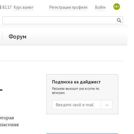
18+
$
82,17
Курс валют
Регистрация профиля
Войти
Форум
Подписка на дайджест
-
Рассылка выходит раз в сутки по
вечерам.
оторая
спасения