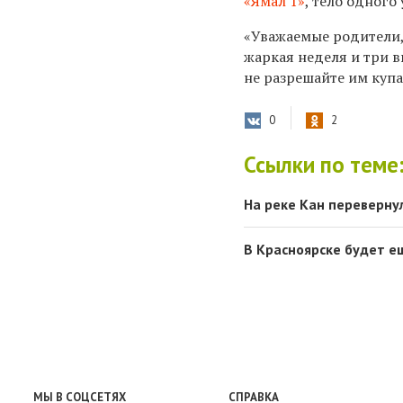
«Ямал 1»
, тело одного
«Уважаемые родители,
жаркая неделя и три в
не разрешайте им купа
0
2
Ссылки по теме
На реке Кан переверну
В Красноярске будет е
МЫ В СОЦСЕТЯХ
СПРАВКА