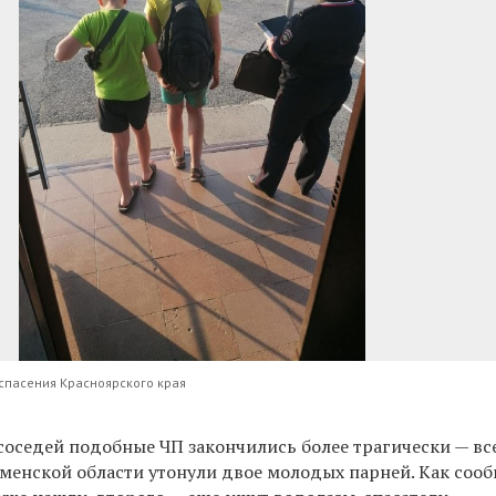
спасения Красноярского края
соседей подобные ЧП закончились более трагически — вс
юменской области утонули двое молодых парней. Как соо