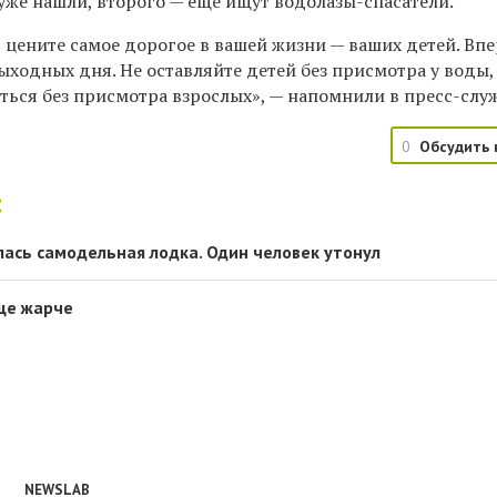
 уже нашли, второго — еще ищут водолазы-спасатели.
 цените самое дорогое в вашей жизни — ваших детей. Вп
ыходных дня. Не оставляйте детей без присмотра у воды,
ться без присмотра взрослых», — напомнили в пресс-слу
0
Обсудить 
:
лась самодельная лодка. Один человек утонул
ще жарче
NEWSLAB