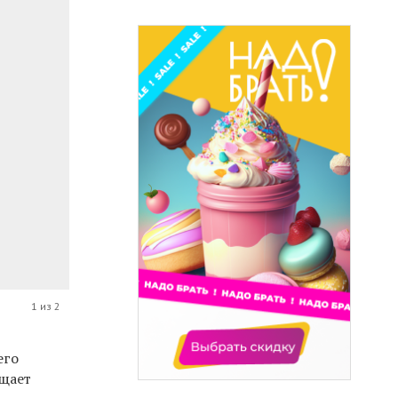
1 из 2
его
бщает