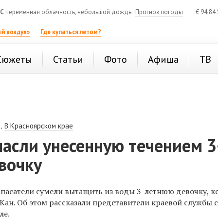
°C
переменная облачность, небольшой дождь
Прогноз погоды
€
94,84
й воздух»
Где купаться летом?
Сюжеты
Статьи
Фото
Афиша
ТВ
,
В Красноярском крае
пасли унесенную течением 3
вочку
спасатели сумели вытащить из воды 3-летнюю девочку, к
е Кан. Об этом рассказали представители краевой службы 
ле.