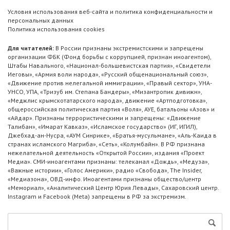
Условия использования веб-сайта и политика конфиденциальности и
персональных данных
Политика использования cookies
Для читателей:
В России признаны экстремистскими и запрещены
организации ФБК (Фонд борьбы с коррупцией, признан иноагентом),
Штабы Навального, «Национал-большевистская партия», «Свидетели
Иеговы», «Армия воли народа», «Русский общенациональный союз»,
«Движение против нелегальной иммиграции», «Правый сектор», УНА-
УНСО, УПА, «Тризуб им. Степана Бандеры», «Мизантропик дивижн»,
«Меджлис крымскотатарского народа», движение «Артподготовка»,
общероссийская политическая партия «Воля», АУЕ, батальоны «Азов» и
«Айдар». Признаны террористическими и запрещены: «Движение
Талибан», «Имарат Кавказ», «Исламское государство» (ИГ, ИГИЛ),
Джебхад-ан-Нусра, «АУМ Синрике», «Братья-мусульмане», «Аль-Каида в
странах исламского Магриба», «Сеть», «Колумбайн». В РФ признана
нежелательной деятельность «Открытой России», издания «Проект
Медиа». СМИ-иноагентами признаны: телеканал «Дождь», «Медуза»,
«Важные истории», «Голос Америки», радио «Свобода», The Insider,
«Медиазона», ОВД-инфо. Иноагентами признаны общество/центр
«Мемориал», «Аналитический Центр Юрия Левады», Сахаровский центр.
Instagram и Facebook (Metа) запрещены в РФ за экстремизм.