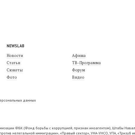
NEWSLAB
Новости
Афиша
Статьи
ТВ-Программа
Сюжеты
Форум
Фото
Видео
персональных данных
низации ФБК (Фонд борьбы с коррупцией, признан иноагентом), Штабы Навал
ротив нелегальной иммиграции», «Правый сектор», УНА-УНСО, УПА, «Тризуб и