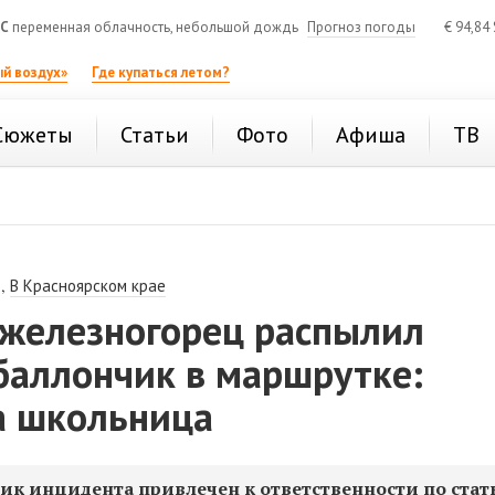
°C
переменная облачность, небольшой дождь
Прогноз погоды
€
94,84
й воздух»
Где купаться летом?
Сюжеты
Статьи
Фото
Афиша
ТВ
,
В Красноярском крае
 железногорец распылил
баллончик в маршрутке:
а школьница
к инцидента привлечен к ответственности по стать