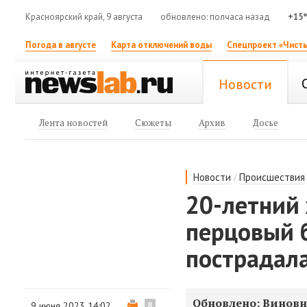
Красноярский край, 9 августа
обновлено: полчаса назад
+15
Погода в августе
Карта отключений воды
Спецпроект «Чисты
Новости
Лента новостей
Сюжеты
Архив
Досье
/
Новости
Происшествия
20-летний
перцовый 
пострадал
Обновлено: Виновни
9 июня 2023 14:02
8