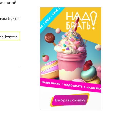
ративной
гам будет
на форуме