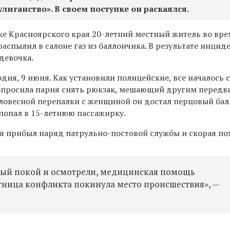
лиганство». В своем поступке он раскаялся.
ке Красноярского края 20-летний местный житель во вр
распылил в салоне газ из баллончика. В результате инцид
девочка.
дня, 9 июня. Как установили полицейские, все началось с 
опросила парня снять рюкзак, мешающий другим передв
ловесной перепалки с женщиной он достал перцовый ба
з попал в 15-летнюю пассажирку.
я прибыл наряд патрульно-постовой службы и скорая п
ый покой и осмотрели, медицинская помощь
стница конфликта покинула место происшествия», —