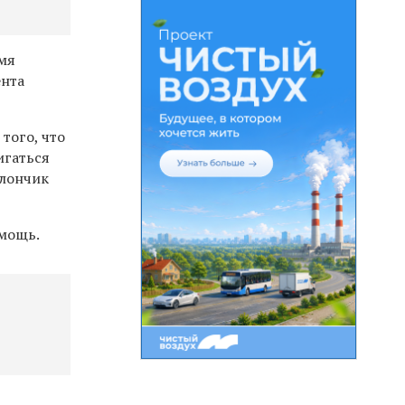
емя
ента
того, что
игаться
ллончик
омощь.