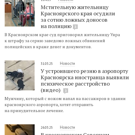
Мстительную жительницу
Красноярского края осудили
за сотню ложных доносов
на полицию
3
В Красноярском крае суд приговорил жительницу Уяра
к штрафу за серию заведомо ложных обвинений
полицейских в краже денег и документов.
Новости
31.03.25
У устроившего резню в аэропорту
Красноярска иностранца выявили
психическое расстройство
(видео)
3
Мужчину, который с ножом напал на пассажиров в здании
красноярского аэропорта, хотят отправить
на принудительное лечение.
Новости
26.03.25
В красноярском Северном