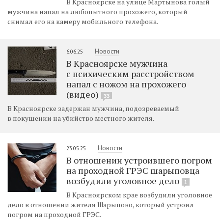
В Красноярске на улице Мартынова голый
мужчина напал на любопытного прохожего, который
снимал его на камеру мобильного телефона.
Новости
6.06.25
В Красноярске мужчина
с психическим расстройством
напал с ножом на прохожего
(видео)
33
В Красноярске задержан мужчина, подозреваемый
в покушении на убийство местного жителя.
Новости
23.05.25
В отношении устроившего погром
на проходной ГРЭС шарыповца
возбудили уголовное дело
1
В Красноярском крае возбудили уголовное
дело в отношении жителя Шарыпово, который устроил
погром на проходной ГРЭС.