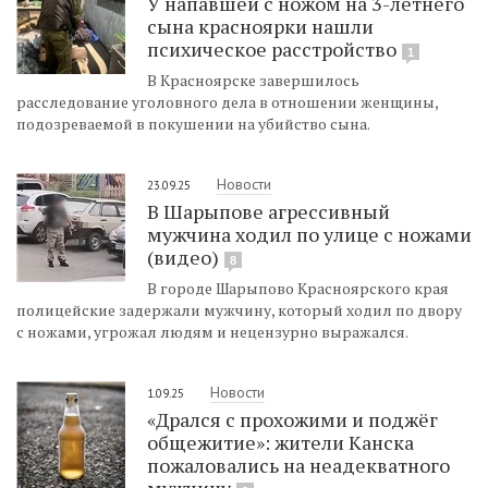
У напавшей с ножом на 3-летнего
сына красноярки нашли
психическое расстройство
1
В Красноярске завершилось
расследование уголовного дела в отношении женщины,
подозреваемой в покушении на убийство сына.
Новости
23.09.25
В Шарыпове агрессивный
мужчина ходил по улице с ножами
(видео)
8
В городе Шарыпово Красноярского края
полицейские задержали мужчину, который ходил по двору
с ножами, угрожал людям и нецензурно выражался.
Новости
1.09.25
«Дрался с прохожими и поджёг
общежитие»: жители Канска
пожаловались на неадекватного
мужчину