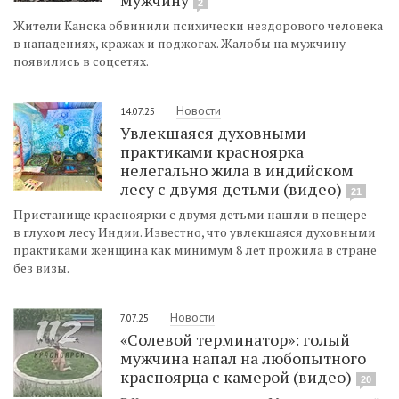
2
Жители Канска обвинили психически нездорового человека
в нападениях, кражах и поджогах. Жалобы на мужчину
появились в соцсетях.
Новости
14.07.25
Увлекшаяся духовными
практиками красноярка
нелегально жила в индийском
лесу с двумя детьми (видео)
21
Пристанище красноярки с двумя детьми нашли в пещере
в глухом лесу Индии. Известно, что увлекшаяся духовными
практиками женщина как минимум 8 лет прожила в стране
без визы.
Новости
7.07.25
«Солевой терминатор»: голый
мужчина напал на любопытного
красноярца с камерой (видео)
20