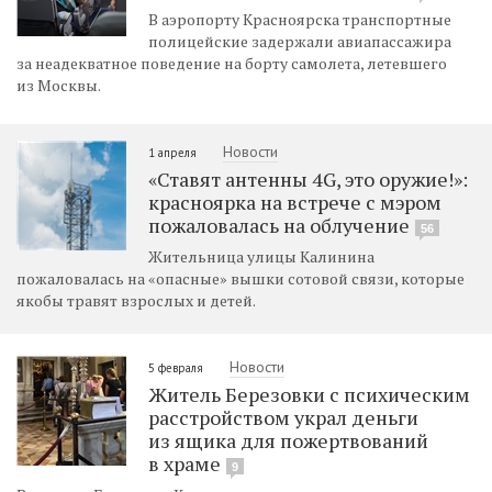
В аэропорту Красноярска транспортные
полицейские задержали авиапассажира
за неадекватное поведение на борту самолета, летевшего
из Москвы.
Новости
1 апреля
«Ставят антенны 4G, это оружие!»:
красноярка на встрече с мэром
пожаловалась на облучение
56
Жительница улицы Калинина
пожаловалась на «опасные» вышки сотовой связи, которые
якобы травят взрослых и детей.
Новости
5 февраля
Житель Березовки с психическим
расстройством украл деньги
из ящика для пожертвований
в храме
9