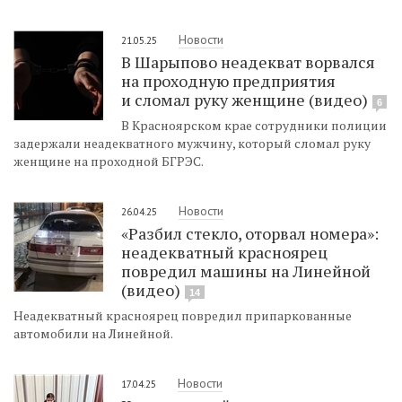
Новости
21.05.25
В Шарыпово неадекват ворвался
на проходную предприятия
и сломал руку женщине (видео)
6
В Красноярском крае сотрудники полиции
задержали неадекватного мужчину, который сломал руку
женщине на проходной БГРЭС.
Новости
26.04.25
«Разбил стекло, оторвал номера»:
неадекватный красноярец
повредил машины на Линейной
(видео)
14
Неадекватный красноярец повредил припаркованные
автомобили на Линейной.
Новости
17.04.25