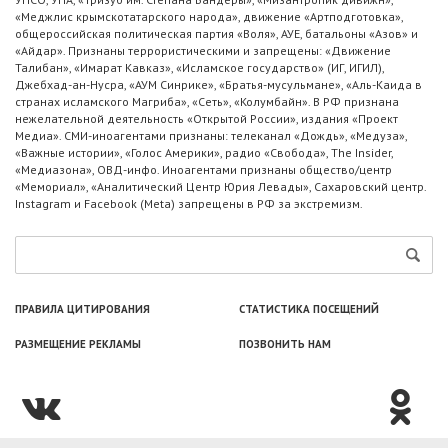
«Меджлис крымскотатарского народа», движение «Артподготовка»,
общероссийская политическая партия «Воля», АУЕ, батальоны «Азов» и
«Айдар». Признаны террористическими и запрещены: «Движение
Талибан», «Имарат Кавказ», «Исламское государство» (ИГ, ИГИЛ),
Джебхад-ан-Нусра, «АУМ Синрике», «Братья-мусульмане», «Аль-Каида в
странах исламского Магриба», «Сеть», «Колумбайн». В РФ признана
нежелательной деятельность «Открытой России», издания «Проект
Медиа». СМИ-иноагентами признаны: телеканал «Дождь», «Медуза»,
«Важные истории», «Голос Америки», радио «Свобода», The Insider,
«Медиазона», ОВД-инфо. Иноагентами признаны общество/центр
«Мемориал», «Аналитический Центр Юрия Левады», Сахаровский центр.
Instagram и Facebook (Metа) запрещены в РФ за экстремизм.
ПРАВИЛА ЦИТИРОВАНИЯ
СТАТИСТИКА ПОСЕЩЕНИЙ
РАЗМЕЩЕНИЕ РЕКЛАМЫ
ПОЗВОНИТЬ НАМ