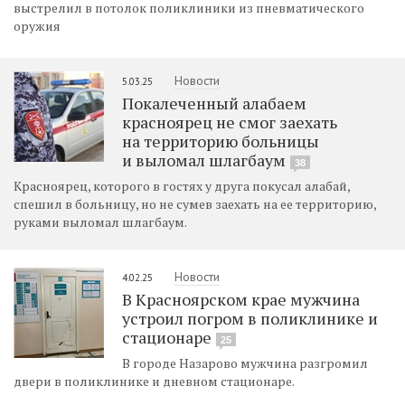
выстрелил в потолок поликлиники из пневматического
оружия
Новости
5.03.25
Покалеченный алабаем
красноярец не смог заехать
на территорию больницы
и выломал шлагбаум
38
Красноярец, которого в гостях у друга покусал алабай,
спешил в больницу, но не сумев заехать на ее территорию,
руками выломал шлагбаум.
Новости
4.02.25
В Красноярском крае мужчина
устроил погром в поликлинике и
стационаре
25
В городе Назарово мужчина разгромил
двери в поликлинике и дневном стационаре.