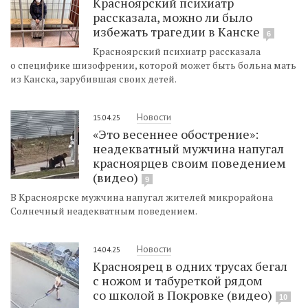
Красноярский психиатр
рассказала, можно ли было
избежать трагедии в Канске
6
Красноярский психиатр рассказала
о специфике шизофрении, которой может быть больна мать
из Канска, зарубившая своих детей.
Новости
15.04.25
«Это весеннее обострение»:
неадекватный мужчина напугал
красноярцев своим поведением
(видео)
9
В Красноярске мужчина напугал жителей микрорайона
Солнечный неадекватным поведением.
Новости
14.04.25
Красноярец в одних трусах бегал
с ножом и табуреткой рядом
со школой в Покровке (видео)
10