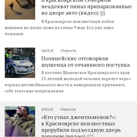
неадекват пинал припаркованные
во дворе авто (видео)
2
В Красноярске неизвестный побил
машины во дворе дома на улице 9 мая. Его уже ищет
полиция.
Новости
18.03.25
Полицейские отговорили
шушенца от отчаянного поступка
В поселке Шушенское Красноярского края
23-летний молодой человек перелез через
перила автомобильного моста и намеревался причинить
себе телесные повреждения.
Новости
17.03.25
«Кто узнал джентльменов?»:
в Красноярске неизвестные
прорубили подъездную дверь
топором (видео)
30