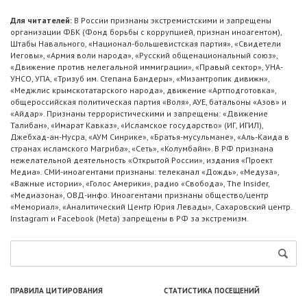
Для читателей:
В России признаны экстремистскими и запрещены
организации ФБК (Фонд борьбы с коррупцией, признан иноагентом),
Штабы Навального, «Национал-большевистская партия», «Свидетели
Иеговы», «Армия воли народа», «Русский общенациональный союз»,
«Движение против нелегальной иммиграции», «Правый сектор», УНА-
УНСО, УПА, «Тризуб им. Степана Бандеры», «Мизантропик дивижн»,
«Меджлис крымскотатарского народа», движение «Артподготовка»,
общероссийская политическая партия «Воля», АУЕ, батальоны «Азов» и
«Айдар». Признаны террористическими и запрещены: «Движение
Талибан», «Имарат Кавказ», «Исламское государство» (ИГ, ИГИЛ),
Джебхад-ан-Нусра, «АУМ Синрике», «Братья-мусульмане», «Аль-Каида в
странах исламского Магриба», «Сеть», «Колумбайн». В РФ признана
нежелательной деятельность «Открытой России», издания «Проект
Медиа». СМИ-иноагентами признаны: телеканал «Дождь», «Медуза»,
«Важные истории», «Голос Америки», радио «Свобода», The Insider,
«Медиазона», ОВД-инфо. Иноагентами признаны общество/центр
«Мемориал», «Аналитический Центр Юрия Левады», Сахаровский центр.
Instagram и Facebook (Metа) запрещены в РФ за экстремизм.
ПРАВИЛА ЦИТИРОВАНИЯ
СТАТИСТИКА ПОСЕЩЕНИЙ