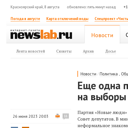
Красноярский край, 8 августа
обновлено: пять минут назад
+1
Погода в августе
Карта отключений воды
Спецпроект «Чисты
Новости
Лента новостей
Сюжеты
Архив
Досье
/
,
Новости
Политика
Об
Еще одна 
на выборы 
Партия «Новые люди» 
26 июня 2023 20:03
11
Совет депутатов. В ми
неформальное знакомс