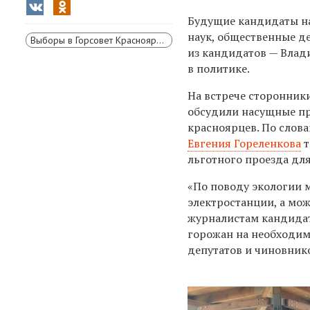
Будущие кандидаты на
наук, общественные д
Выборы в Горсовет Красноярска
из кандидатов — Влади
в политике.
На встрече сторонники
обсудили насущные п
красноярцев. По слова
Евгения Гореленкова
т
льготного проезда дл
«По поводу экологии 
электростанции, а мож
журналистам кандидат
горожан на необходим
депутатов и чиновник