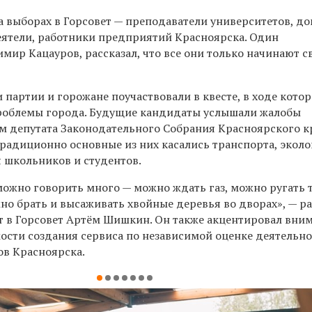
 выборах в Горсовет — преподаватели университетов, до
еятели, работники предприятий Красноярска. Один
мир Кацауров, рассказал, что все они только начинают с
 партии и горожане поучаствовали в квесте, в ходе кото
роблемы города. Будущие кандидаты услышали жалобы
м д
епутата Законодательного Собрания Красноярского к
радиционно основные из них касались транспорта, эколо
я школьников и студентов.
можно говорить много — можно ждать газ, можно ругать 
но брать и высаживать хвойные деревья во дворах», — ра
 в Горсовет Артём Шишкин. Он также акцентировал вни
ости создания сервиса по независимой оценке деятельн
ов Красноярска.