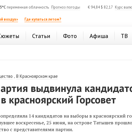
5°C
переменная облачность
Прогноз погоды
€
94,84
$
82,17
Курс вал
й воздух»
Где купаться летом?
Сюжеты
Статьи
Фото
Афиша
ТВ
,
щество
В Красноярском крае
партия выдвинула кандидат
в красноярский Горсовет
определила 14 кандидатов на выборы в красноярский г
нувшее воскресенье, 25 июня, на острове Татышев прошл
тво с представителями партии.