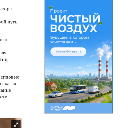
ктора
вой путь
рого
рая
гии,
тепловые
ссказал
мание
ости