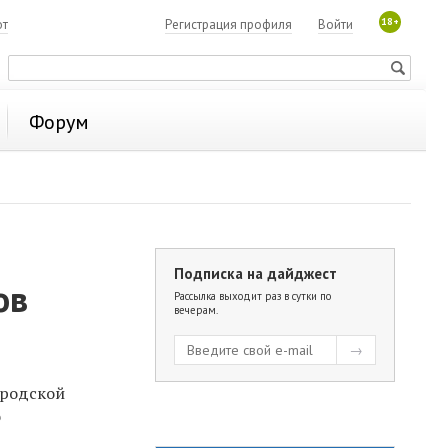
18+
ют
Регистрация профиля
Войти
Форум
Подписка на дайджест
ов
Рассылка выходит раз в сутки по
вечерам.
ородской
о