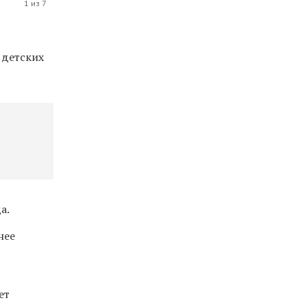
1 из 7
 детских
а.
нее
ет