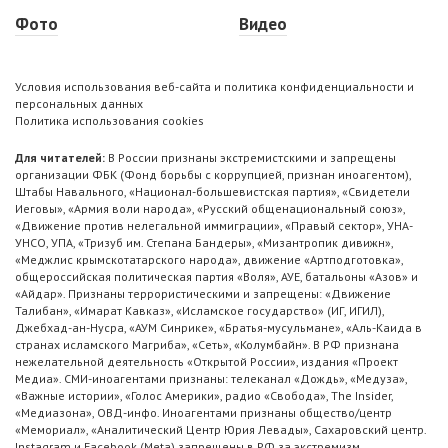
Фото
Видео
Условия использования веб-сайта и политика конфиденциальности и
персональных данных
Политика использования cookies
Для читателей:
В России признаны экстремистскими и запрещены
организации ФБК (Фонд борьбы с коррупцией, признан иноагентом),
Штабы Навального, «Национал-большевистская партия», «Свидетели
Иеговы», «Армия воли народа», «Русский общенациональный союз»,
«Движение против нелегальной иммиграции», «Правый сектор», УНА-
УНСО, УПА, «Тризуб им. Степана Бандеры», «Мизантропик дивижн»,
«Меджлис крымскотатарского народа», движение «Артподготовка»,
общероссийская политическая партия «Воля», АУЕ, батальоны «Азов» и
«Айдар». Признаны террористическими и запрещены: «Движение
Талибан», «Имарат Кавказ», «Исламское государство» (ИГ, ИГИЛ),
Джебхад-ан-Нусра, «АУМ Синрике», «Братья-мусульмане», «Аль-Каида в
странах исламского Магриба», «Сеть», «Колумбайн». В РФ признана
нежелательной деятельность «Открытой России», издания «Проект
Медиа». СМИ-иноагентами признаны: телеканал «Дождь», «Медуза»,
«Важные истории», «Голос Америки», радио «Свобода», The Insider,
«Медиазона», ОВД-инфо. Иноагентами признаны общество/центр
«Мемориал», «Аналитический Центр Юрия Левады», Сахаровский центр.
Instagram и Facebook (Metа) запрещены в РФ за экстремизм.