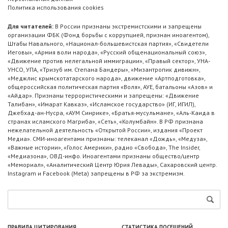
Политика использования cookies
Для читателей:
В России признаны экстремистскими и запрещены
организации ФБК (Фонд борьбы с коррупцией, признан иноагентом),
Штабы Навального, «Национал-большевистская партия», «Свидетели
Иеговы», «Армия воли народа», «Русский общенациональный союз»,
«Движение против нелегальной иммиграции», «Правый сектор», УНА-
УНСО, УПА, «Тризуб им. Степана Бандеры», «Мизантропик дивижн»,
«Меджлис крымскотатарского народа», движение «Артподготовка»,
общероссийская политическая партия «Воля», АУЕ, батальоны «Азов» и
«Айдар». Признаны террористическими и запрещены: «Движение
Талибан», «Имарат Кавказ», «Исламское государство» (ИГ, ИГИЛ),
Джебхад-ан-Нусра, «АУМ Синрике», «Братья-мусульмане», «Аль-Каида в
странах исламского Магриба», «Сеть», «Колумбайн». В РФ признана
нежелательной деятельность «Открытой России», издания «Проект
Медиа». СМИ-иноагентами признаны: телеканал «Дождь», «Медуза»,
«Важные истории», «Голос Америки», радио «Свобода», The Insider,
«Медиазона», ОВД-инфо. Иноагентами признаны общество/центр
«Мемориал», «Аналитический Центр Юрия Левады», Сахаровский центр.
Instagram и Facebook (Metа) запрещены в РФ за экстремизм.
ПРАВИЛА ЦИТИРОВАНИЯ
СТАТИСТИКА ПОСЕЩЕНИЙ