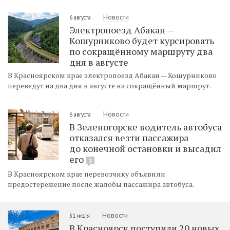
Новости
6 августа
Электропоезд Абакан —
Кошурниково будет курсировать
по сокращённому маршруту два
дня в августе
В Красноярском крае электропоезд Абакан — Кошурниково
переведут на два дня в августе на сокращённый маршрут.
Новости
6 августа
В Зеленогорске водитель автобуса
отказался везти пассажира
до конечной остановки и высадил
его
3
В Красноярском крае перевозчику объявили
предостережение после жалобы пассажира автобуса.
Новости
31 июля
В Красноярск поступили 20 новых