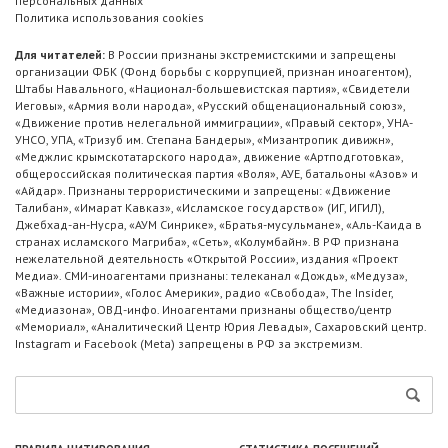
персональных данных
Политика использования cookies
Для читателей:
В России признаны экстремистскими и запрещены
организации ФБК (Фонд борьбы с коррупцией, признан иноагентом),
Штабы Навального, «Национал-большевистская партия», «Свидетели
Иеговы», «Армия воли народа», «Русский общенациональный союз»,
«Движение против нелегальной иммиграции», «Правый сектор», УНА-
УНСО, УПА, «Тризуб им. Степана Бандеры», «Мизантропик дивижн»,
«Меджлис крымскотатарского народа», движение «Артподготовка»,
общероссийская политическая партия «Воля», АУЕ, батальоны «Азов» и
«Айдар». Признаны террористическими и запрещены: «Движение
Талибан», «Имарат Кавказ», «Исламское государство» (ИГ, ИГИЛ),
Джебхад-ан-Нусра, «АУМ Синрике», «Братья-мусульмане», «Аль-Каида в
странах исламского Магриба», «Сеть», «Колумбайн». В РФ признана
нежелательной деятельность «Открытой России», издания «Проект
Медиа». СМИ-иноагентами признаны: телеканал «Дождь», «Медуза»,
«Важные истории», «Голос Америки», радио «Свобода», The Insider,
«Медиазона», ОВД-инфо. Иноагентами признаны общество/центр
«Мемориал», «Аналитический Центр Юрия Левады», Сахаровский центр.
Instagram и Facebook (Metа) запрещены в РФ за экстремизм.