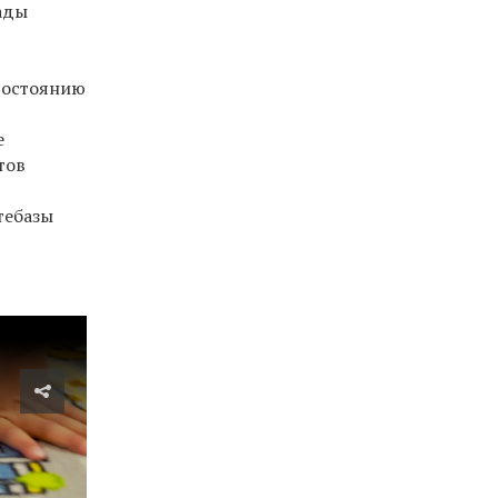
ады
состоянию
е
тов
тебазы