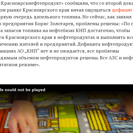
«Красноярскнефтепродукт»
сообщили, что с
о второй дек
вом рынке Красноярского края начал ощущаться
дефицит
ервую очередь дизельного топлива. Но сейчас, как заявил
р предприятия
Борис Золотарев, проблемы решены: «По 
да запасов топлива на нефтебазах КНП достаточно, чтобы
ти Красноярского края в нефтепродуктах и выполнять вс
спечению жителей и предприятий. Дефицита нефтепродук
анциях АО „КНП“ нет и не ожидается, все проблемы
одимым объемом нефтепродуктов решены. Все АЗС и неф
штатном режиме».
а
ile could not be played