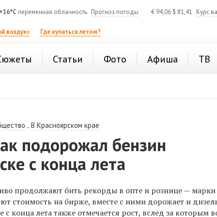
+16°C
переменная облачность
Прогноз погоды
€
94,06
$
81,41
Курс в
й воздух»
Где купаться летом?
Сюжеты
Статьи
Фото
Афиша
ТВ
,
бщество
В Красноярском крае
как подорожал бензин
ске с конца лета
ливо продолжают бить рекорды в опте и рознице — марки
ют стоимость на бирже, вместе с ними дорожает и дизел
е с конца лета также
отмечается
рост, вслед за которым в