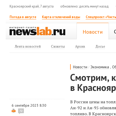
Красноярский край, 7 августа
обновлено: десять минут назад
Погода в августе
Карта отключений воды
Спецпроект «Чисты
Новости
Лента новостей
Сюжеты
Архив
Досье
/
,
Новости
Экономика
О
Смотрим, 
в Краснояр
В России цены на топ
6 сентября 2023 8:30
Аи-92
и
Аи-95
обновля
72
топливо. В Красноярск