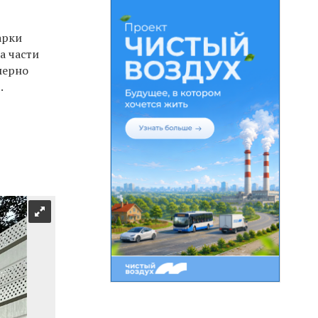
арки
а части
мерно
.