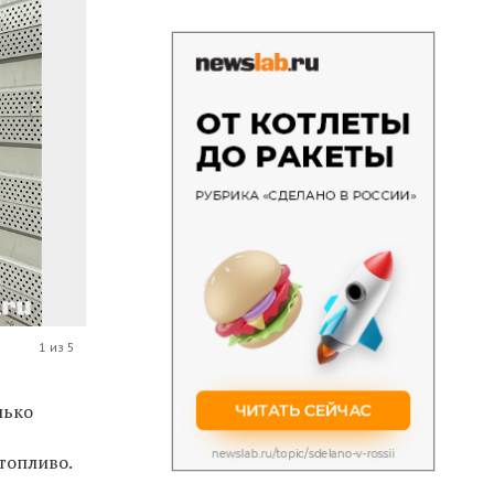
1 из 5
лько
топливо.