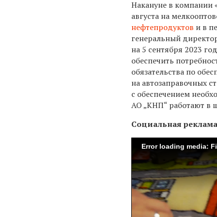
Накануне в компании
августа на мелкоопто
нефтепродуктов
и в п
генеральный директо
на 5 сентября 2023 го
обеспечить потребнос
обязательства по обе
на автозаправочных ст
с обеспечением необх
АО „КНП“ работают в 
Социальная реклам
Error loading media: F