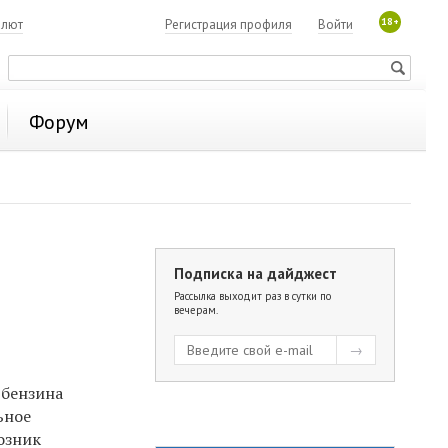
18+
алют
Регистрация профиля
Войти
Форум
Подписка на дайджест
Рассылка выходит раз в сутки по
вечерам.
 бензина
ьное
озник