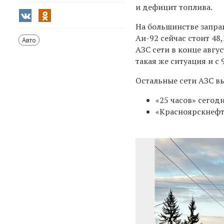
и дефицит топлива.
На большинстве запра
Аи-92 сейчас стоит 48,
Авто
АЗС сети в конце авгу
такая же ситуация и с 
Остальные сети АЗС в
«25 часов» сегодн
«Красноярскнефте