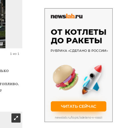
1 из 1
лько
топливо.
е