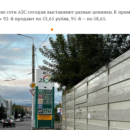
ие сети АЗС сегодня выставляют разные ценники.
К прим
» 92-й продают по 53,65 рубля, 95-й — по 58,65.