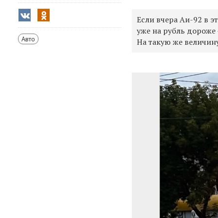
Если вчера Аи-92 в эт
уже на рубль дороже —
Авто
На такую же величину