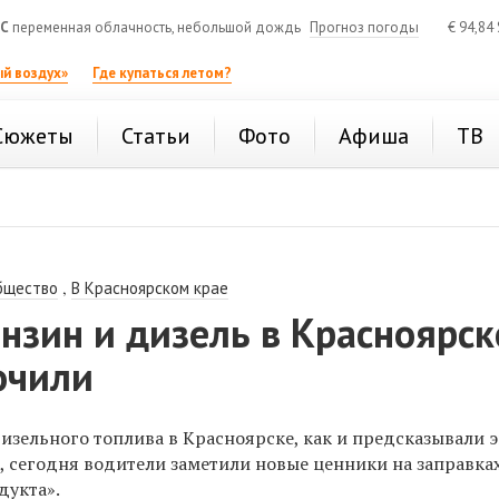
°C
переменная облачность, небольшой дождь
Прогноз погоды
€
94,84
й воздух»
Где купаться летом?
Сюжеты
Статьи
Фото
Афиша
ТВ
,
бщество
В Красноярском крае
нзин и дизель в Красноярск
очили
изельного топлива в Красноярске, как и предсказывали 
, сегодня водители заметили новые ценники на заправка
дукта».