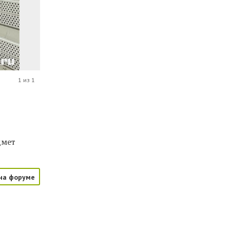
1 из 1
дмет
на форуме