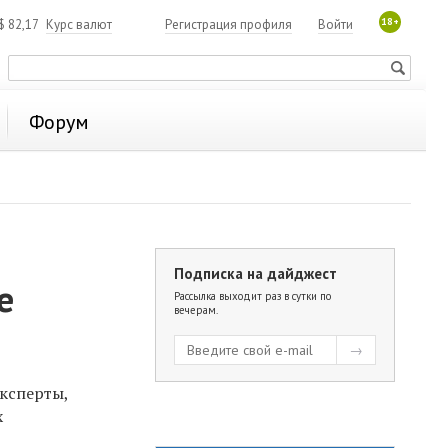
18+
$
82,17
Курс валют
Регистрация профиля
Войти
Форум
Подписка на дайджест
е
Рассылка выходит раз в сутки по
вечерам.
эксперты,
х