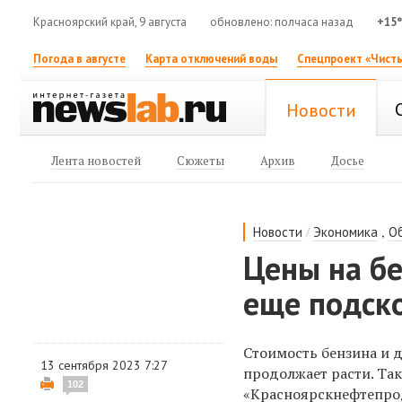
Красноярский край, 9 августа
обновлено: полчаса назад
+15
Погода в августе
Карта отключений воды
Спецпроект «Чисты
Новости
Лента новостей
Сюжеты
Архив
Досье
/
,
Новости
Экономика
О
Цены на бе
еще подск
Стоимость бензина и д
13 сентября 2023 7:27
продолжает расти.
Так
102
«Красноярскнефтепро