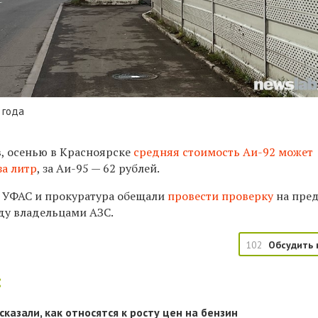
 года
в, осенью в Красноярске
средняя стоимость Аи-92 может
за литр
, за Аи-95 — 62 рублей.
, УФАС и прокуратура обещали
провести проверку
на пре
ду владельцами АЗС.
102
Обсудить 
:
казали, как относятся к росту цен на бензин