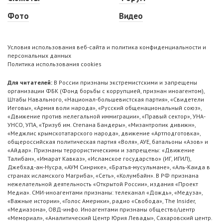
Фото
Видео
Условия использования веб-сайта и политика конфиденциальности и
персональных данных
Политика использования cookies
Для читателей:
В России признаны экстремистскими и запрещены
организации ФБК (Фонд борьбы с коррупцией, признан иноагентом),
Штабы Навального, «Национал-большевистская партия», «Свидетели
Иеговы», «Армия воли народа», «Русский общенациональный союз»,
«Движение против нелегальной иммиграции», «Правый сектор», УНА-
УНСО, УПА, «Тризуб им. Степана Бандеры», «Мизантропик дивижн»,
«Меджлис крымскотатарского народа», движение «Артподготовка»,
общероссийская политическая партия «Воля», АУЕ, батальоны «Азов» и
«Айдар». Признаны террористическими и запрещены: «Движение
Талибан», «Имарат Кавказ», «Исламское государство» (ИГ, ИГИЛ),
Джебхад-ан-Нусра, «АУМ Синрике», «Братья-мусульмане», «Аль-Каида в
странах исламского Магриба», «Сеть», «Колумбайн». В РФ признана
нежелательной деятельность «Открытой России», издания «Проект
Медиа». СМИ-иноагентами признаны: телеканал «Дождь», «Медуза»,
«Важные истории», «Голос Америки», радио «Свобода», The Insider,
«Медиазона», ОВД-инфо. Иноагентами признаны общество/центр
«Мемориал», «Аналитический Центр Юрия Левады», Сахаровский центр.