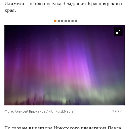
Илимска — около поселка Чемдальск Красноярского
края.
1 из 7
Фото: Алексей Брюханов / ИА IrkutskMedia
По словам директора Иркутского планетария Павла