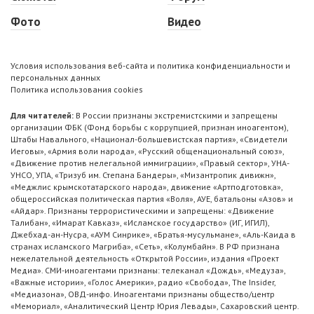
Фото
Видео
Условия использования веб-сайта и политика конфиденциальности и
персональных данных
Политика использования cookies
Для читателей:
В России признаны экстремистскими и запрещены
организации ФБК (Фонд борьбы с коррупцией, признан иноагентом),
Штабы Навального, «Национал-большевистская партия», «Свидетели
Иеговы», «Армия воли народа», «Русский общенациональный союз»,
«Движение против нелегальной иммиграции», «Правый сектор», УНА-
УНСО, УПА, «Тризуб им. Степана Бандеры», «Мизантропик дивижн»,
«Меджлис крымскотатарского народа», движение «Артподготовка»,
общероссийская политическая партия «Воля», АУЕ, батальоны «Азов» и
«Айдар». Признаны террористическими и запрещены: «Движение
Талибан», «Имарат Кавказ», «Исламское государство» (ИГ, ИГИЛ),
Джебхад-ан-Нусра, «АУМ Синрике», «Братья-мусульмане», «Аль-Каида в
странах исламского Магриба», «Сеть», «Колумбайн». В РФ признана
нежелательной деятельность «Открытой России», издания «Проект
Медиа». СМИ-иноагентами признаны: телеканал «Дождь», «Медуза»,
«Важные истории», «Голос Америки», радио «Свобода», The Insider,
«Медиазона», ОВД-инфо. Иноагентами признаны общество/центр
«Мемориал», «Аналитический Центр Юрия Левады», Сахаровский центр.