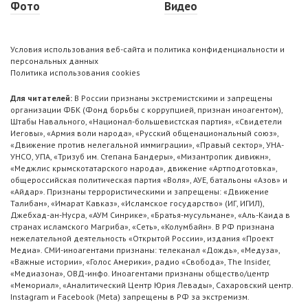
Фото
Видео
Условия использования веб-сайта и политика конфиденциальности и
персональных данных
Политика использования cookies
Для читателей:
В России признаны экстремистскими и запрещены
организации ФБК (Фонд борьбы с коррупцией, признан иноагентом),
Штабы Навального, «Национал-большевистская партия», «Свидетели
Иеговы», «Армия воли народа», «Русский общенациональный союз»,
«Движение против нелегальной иммиграции», «Правый сектор», УНА-
УНСО, УПА, «Тризуб им. Степана Бандеры», «Мизантропик дивижн»,
«Меджлис крымскотатарского народа», движение «Артподготовка»,
общероссийская политическая партия «Воля», АУЕ, батальоны «Азов» и
«Айдар». Признаны террористическими и запрещены: «Движение
Талибан», «Имарат Кавказ», «Исламское государство» (ИГ, ИГИЛ),
Джебхад-ан-Нусра, «АУМ Синрике», «Братья-мусульмане», «Аль-Каида в
странах исламского Магриба», «Сеть», «Колумбайн». В РФ признана
нежелательной деятельность «Открытой России», издания «Проект
Медиа». СМИ-иноагентами признаны: телеканал «Дождь», «Медуза»,
«Важные истории», «Голос Америки», радио «Свобода», The Insider,
«Медиазона», ОВД-инфо. Иноагентами признаны общество/центр
«Мемориал», «Аналитический Центр Юрия Левады», Сахаровский центр.
Instagram и Facebook (Metа) запрещены в РФ за экстремизм.