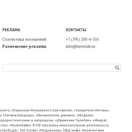
РЕКЛАМА
КОНТАКТЫ
Статистика посещений
+7 (391) 205-0-555
Размещение рекламы
info@newslab.ru
ьного, «Национал-большевистская партия», «Свидетели Иеговы»,
м. Степана Бандеры», «Мизантропик дивижн», «Меджлис
 террористическими и запрещены: «Движение Талибан», «Имарат
«Сеть», «Колумбайн». В РФ признана нежелательной деятельность
«Свобода», The Insider, «Медиазона», ОВД-инфо. Иноагентами