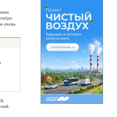
шила
тябре.
не очень
е
й,
ский.