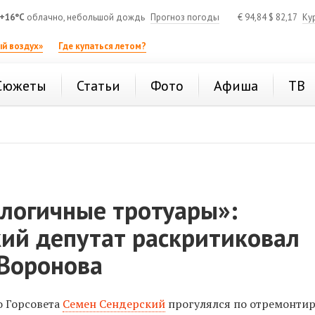
+16°C
облачно, небольшой дождь
Прогноз погоды
€
94,84
$
82,17
Ку
й воздух»
Где купаться летом?
Сюжеты
Статьи
Фото
Афиша
ТВ
елогичные тротуары»:
кий депутат раскритиковал
 Воронова
о Горсовета
Семен Сендерский
прогулялся по отремонти