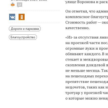
улице Воронова и раск
12
Он отметил, что админ
комплексное благоустр
Стоимость работ — око
качественно.
Дороги и парковки
«Из-за отсутствия лив
Благоустройство
на проезжей части по
огромные лужи и пр
обливают каждого. В 
стекает в междворовы
скопления дождевой в
не меньше месяца. Так
на пешеходных переход
препятствие пешехода
недочетов, таких как
тротуар у проезжей ча
о которые можно ненар