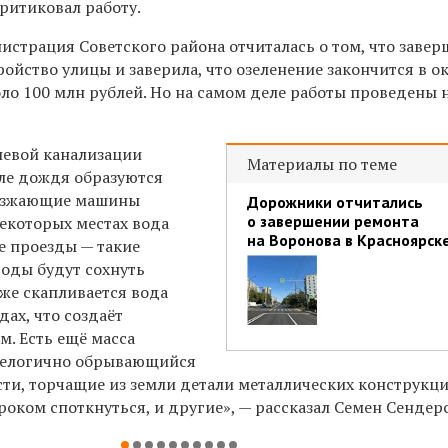
ритиковал работу.
истрация Советского района отчиталась о том, что завер
ойство улицы и заверила, что озеленение закончится в ок
ло 100 млн рублей. Но на самом деле работы проведены 
невой канализации
Материалы по теме
сле дождя образуются
оезжающие машины
Дорожники отчитались
о завершении ремонта
некоторых местах вода
на Воронова в Красноярск
е проезды — такие
оды будут сохнуть
же скапливается вода
ах, что создаёт
м. Есть ещё масса
 нелогично обрывающийся
сти, торчащие из земли детали металлических конструкци
оком споткнуться, и другие», — рассказал Семен Сендер