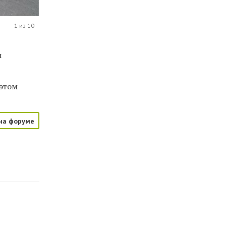
1 из 10
ы
 этом
на форуме