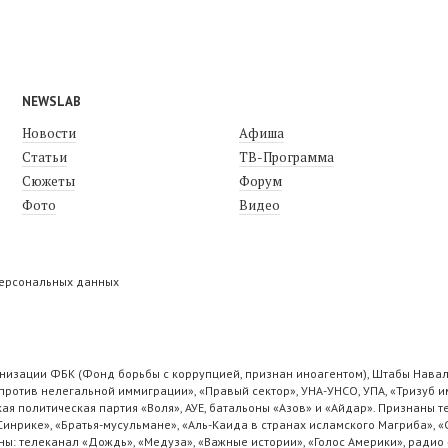
NEWSLAB
Новости
Афиша
Статьи
ТВ-Программа
Сюжеты
Форум
Фото
Видео
персональных данных
низации ФБК (Фонд борьбы с коррупцией, признан иноагентом), Штабы Навал
ротив нелегальной иммиграции», «Правый сектор», УНА-УНСО, УПА, «Тризуб и
ая политическая партия «Воля», АУЕ, батальоны «Азов» и «Айдар». Признаны
 Синрике», «Братья-мусульмане», «Аль-Каида в странах исламского Магриба», 
ы: телеканал «Дождь», «Медуза», «Важные истории», «Голос Америки», радио 