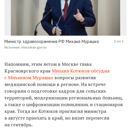
Министр здравоохранения РФ Михаил Мурашко
1 из 1
Источник: minzdrav.gov.ru
Напомним, этим летом в Москве глава
Красноярского края
Михаил Котюков
обсудил
с Михаилом Мурашко
вопросы развития
медицинской помощи в регионе. На встрече
говорили о подготовке кадров для сельских
территорий, модернизации региональных больниц,
а также о цифровизации поликлиник и стационаров
края. Тогда же Котюков п
ригласил министра
в августе приехать в край, но визит
перенесли
на сентябрь.