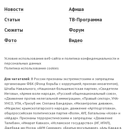
Новости
Афиша
Статьи
ТВ-Программа
Сюжеты
Форум
Фото
Видео
Условия использования веб-сайта и политика конфиденциальности и
персональных данных
Политика использования cookies
Для читателей:
В России признаны экстремистскими и запрещены
организации ФБК (Фонд борьбы с коррупцией, признан иноагентом),
Штабы Навального, «Национал-большевистская партия», «Свидетели
Иеговы», «Армия воли народа», «Русский общенациональный союз»,
«Движение против нелегальной иммиграции», «Правый сектор», УНА-
УНСО, УПА, «Тризуб им. Степана Бандеры», «Мизантропик дивижн»,
«Меджлис крымскотатарского народа», движение «Артподготовка»,
общероссийская политическая партия «Воля», АУЕ, батальоны «Азов» и
«Айдар». Признаны террористическими и запрещены: «Движение
Талибан», «Имарат Кавказ», «Исламское государство» (ИГ, ИГИЛ),
Джебхад-ан-Нусра, «АУМ Синрике», «Братья-мусульмане», «Аль-Каида в