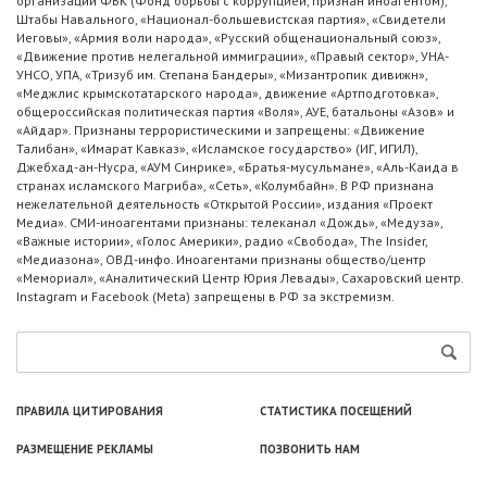
организации ФБК (Фонд борьбы с коррупцией, признан иноагентом),
Штабы Навального, «Национал-большевистская партия», «Свидетели
Иеговы», «Армия воли народа», «Русский общенациональный союз»,
«Движение против нелегальной иммиграции», «Правый сектор», УНА-
УНСО, УПА, «Тризуб им. Степана Бандеры», «Мизантропик дивижн»,
«Меджлис крымскотатарского народа», движение «Артподготовка»,
общероссийская политическая партия «Воля», АУЕ, батальоны «Азов» и
«Айдар». Признаны террористическими и запрещены: «Движение
Талибан», «Имарат Кавказ», «Исламское государство» (ИГ, ИГИЛ),
Джебхад-ан-Нусра, «АУМ Синрике», «Братья-мусульмане», «Аль-Каида в
странах исламского Магриба», «Сеть», «Колумбайн». В РФ признана
нежелательной деятельность «Открытой России», издания «Проект
Медиа». СМИ-иноагентами признаны: телеканал «Дождь», «Медуза»,
«Важные истории», «Голос Америки», радио «Свобода», The Insider,
«Медиазона», ОВД-инфо. Иноагентами признаны общество/центр
«Мемориал», «Аналитический Центр Юрия Левады», Сахаровский центр.
Instagram и Facebook (Metа) запрещены в РФ за экстремизм.
ПРАВИЛА ЦИТИРОВАНИЯ
СТАТИСТИКА ПОСЕЩЕНИЙ
РАЗМЕЩЕНИЕ РЕКЛАМЫ
ПОЗВОНИТЬ НАМ