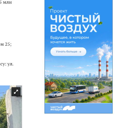
5 млн
м 25;
у: ул.