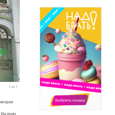
1 из 7
оводил
 На полу