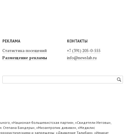
РЕКЛАМА
КОНТАКТЫ
Статистика посещений
+7 (391) 205-0-555
Размещение рекламы
info@newslab.ru
ьного, «Национал-большевистская партия», «Свидетели Иеговы»,
м. Степана Бандеры», «Мизантропик дивижн», «Меджлис
 террористическими и запрещены: «Движение Талибан», «Имарат