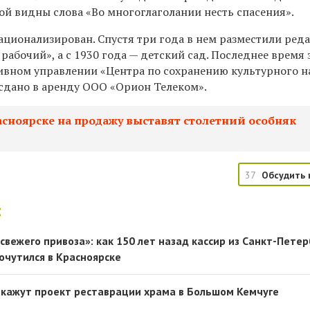
рой видны слова «Во многоглаголании несть спасения».
национализирован. Спустя три года в нем разместили ре
рабочий», а с 1930 года — детский сад. Последнее время 
ивном управлении «Центра по сохранению культурного н
 сдано в аренду ООО «Орион Телеком».
асноярске на продажу выставят столетний особняк
37
Обсудить 
:
свежего привоза»: как 150 лет назад кассир из Санкт-Петер
очутился в Красноярске
акажут проект реставрации храма в Большом Кемчуге