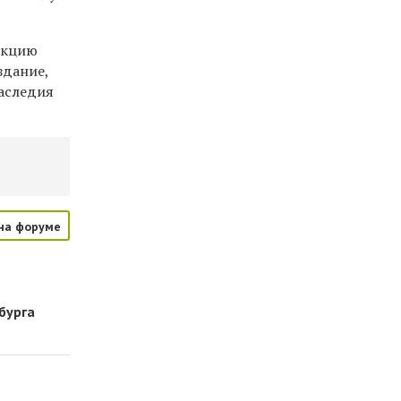
дакцию
здание,
аследия
на форуме
бурга