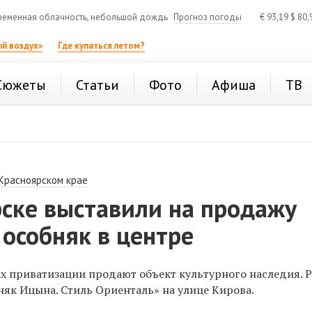
еменная облачность, небольшой дождь
Прогноз погоды
€
93,19
$
80,
й воздух»
Где купаться летом?
Сюжеты
Статьи
Фото
Афиша
ТВ
 Красноярском крае
рске выставили на продажу
особняк в центре
ах приватизации продают
объект культурного наследия. 
няк Ицына. Стиль Ориенталь» на улице Кирова.