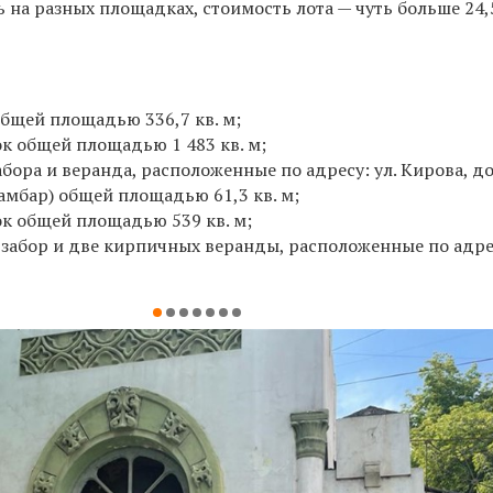
 на разных площадках, стоимость лота — чуть больше 24,
бщей площадью 336,7 кв. м;
к oбщeй площaдью 1 483 кв. м;
бора и веpандa, рaсполoжeнныe по адpecу: ул. Кирова, до
амбар) общей площадью 61,3 кв. м;
к общей площадью 539 кв. м;
абор и две кирпичных веранды, расположенные по адрес