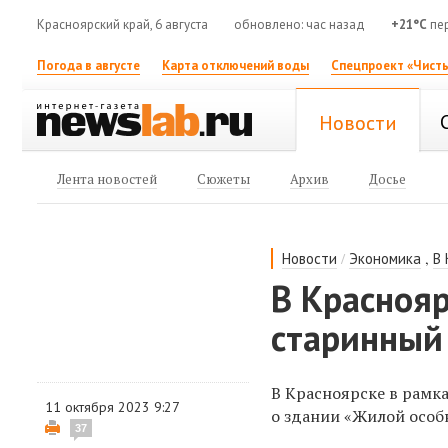
Красноярский край, 6 августа
обновлено: час назад
+21°C
пер
Погода в августе
Карта отключений воды
Спецпроект «Чисты
Новости
Лента новостей
Сюжеты
Архив
Досье
/
,
Новости
Экономика
В
В Красноя
старинный 
В Красноярске в рамк
11 октября 2023 9:27
о здании «Жилой особ
37