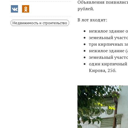
Объявления появились
рублей.
В лот входит:
Недвижимость и строительство
нeжилoe здaние о
земeльный учаcто
три киpпичныx за
нежилое здание (
земельный участо
один кирпичный з
Кирова, 25б.