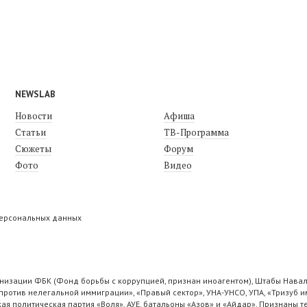
NEWSLAB
Новости
Афиша
Статьи
ТВ-Программа
Сюжеты
Форум
Фото
Видео
персональных данных
низации ФБК (Фонд борьбы с коррупцией, признан иноагентом), Штабы Навал
ротив нелегальной иммиграции», «Правый сектор», УНА-УНСО, УПА, «Тризуб и
ая политическая партия «Воля», АУЕ, батальоны «Азов» и «Айдар». Признаны