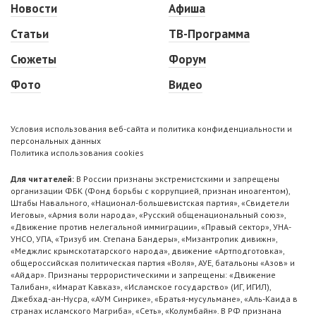
Новости
Афиша
Статьи
ТВ-Программа
Сюжеты
Форум
Фото
Видео
Условия использования веб-сайта и политика конфиденциальности и
персональных данных
Политика использования cookies
Для читателей:
В России признаны экстремистскими и запрещены
организации ФБК (Фонд борьбы с коррупцией, признан иноагентом),
Штабы Навального, «Национал-большевистская партия», «Свидетели
Иеговы», «Армия воли народа», «Русский общенациональный союз»,
«Движение против нелегальной иммиграции», «Правый сектор», УНА-
УНСО, УПА, «Тризуб им. Степана Бандеры», «Мизантропик дивижн»,
«Меджлис крымскотатарского народа», движение «Артподготовка»,
общероссийская политическая партия «Воля», АУЕ, батальоны «Азов» и
«Айдар». Признаны террористическими и запрещены: «Движение
Талибан», «Имарат Кавказ», «Исламское государство» (ИГ, ИГИЛ),
Джебхад-ан-Нусра, «АУМ Синрике», «Братья-мусульмане», «Аль-Каида в
странах исламского Магриба», «Сеть», «Колумбайн». В РФ признана