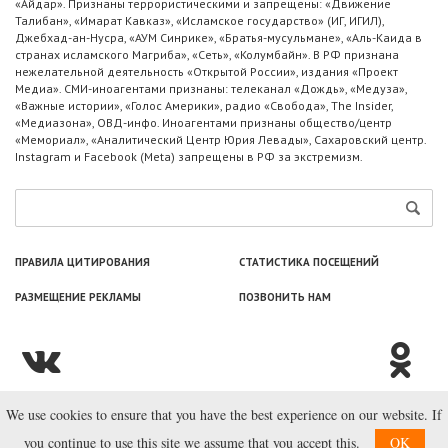
«Айдар». Признаны террористическими и запрещены: «Движение
Талибан», «Имарат Кавказ», «Исламское государство» (ИГ, ИГИЛ),
Джебхад-ан-Нусра, «АУМ Синрике», «Братья-мусульмане», «Аль-Каида в
странах исламского Магриба», «Сеть», «Колумбайн». В РФ признана
нежелательной деятельность «Открытой России», издания «Проект
Медиа». СМИ-иноагентами признаны: телеканал «Дождь», «Медуза»,
«Важные истории», «Голос Америки», радио «Свобода», The Insider,
«Медиазона», ОВД-инфо. Иноагентами признаны общество/центр
«Мемориал», «Аналитический Центр Юрия Левады», Сахаровский центр.
Instagram и Facebook (Metа) запрещены в РФ за экстремизм.
ПРАВИЛА ЦИТИРОВАНИЯ
СТАТИСТИКА ПОСЕЩЕНИЙ
РАЗМЕЩЕНИЕ РЕКЛАМЫ
ПОЗВОНИТЬ НАМ
We use cookies to ensure that you have the best experience on our website. If
© ООО «Лаборатория Новоcтей», 2003—2026.
you continue to use this site we assume that you accept this.
OK