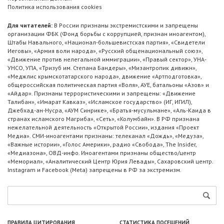
Политика использования cookies
Для читателей:
В России признаны экстремистскими и запрещены
организации ФБК (Фонд борьбы с коррупцией, признан иноагентом),
Штабы Навального, «Национал-большевистская партия», «Свидетели
Иеговы», «Армия воли народа», «Русский общенациональный союз»,
«Движение против нелегальной иммиграции», «Правый сектор», УНА-
УНСО, УПА, «Тризуб им. Степана Бандеры», «Мизантропик дивижн»,
«Меджлис крымскотатарского народа», движение «Артподготовка»,
общероссийская политическая партия «Воля», АУЕ, батальоны «Азов» и
«Айдар». Признаны террористическими и запрещены: «Движение
Талибан», «Имарат Кавказ», «Исламское государство» (ИГ, ИГИЛ),
Джебхад-ан-Нусра, «АУМ Синрике», «Братья-мусульмане», «Аль-Каида в
странах исламского Магриба», «Сеть», «Колумбайн». В РФ признана
нежелательной деятельность «Открытой России», издания «Проект
Медиа». СМИ-иноагентами признаны: телеканал «Дождь», «Медуза»,
«Важные истории», «Голос Америки», радио «Свобода», The Insider,
«Медиазона», ОВД-инфо. Иноагентами признаны общество/центр
«Мемориал», «Аналитический Центр Юрия Левады», Сахаровский центр.
Instagram и Facebook (Metа) запрещены в РФ за экстремизм.
ПРАВИЛА ЦИТИРОВАНИЯ
СТАТИСТИКА ПОСЕЩЕНИЙ