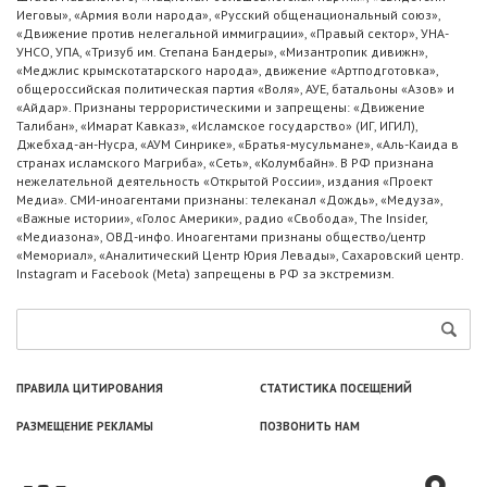
Иеговы», «Армия воли народа», «Русский общенациональный союз»,
«Движение против нелегальной иммиграции», «Правый сектор», УНА-
УНСО, УПА, «Тризуб им. Степана Бандеры», «Мизантропик дивижн»,
«Меджлис крымскотатарского народа», движение «Артподготовка»,
общероссийская политическая партия «Воля», АУЕ, батальоны «Азов» и
«Айдар». Признаны террористическими и запрещены: «Движение
Талибан», «Имарат Кавказ», «Исламское государство» (ИГ, ИГИЛ),
Джебхад-ан-Нусра, «АУМ Синрике», «Братья-мусульмане», «Аль-Каида в
странах исламского Магриба», «Сеть», «Колумбайн». В РФ признана
нежелательной деятельность «Открытой России», издания «Проект
Медиа». СМИ-иноагентами признаны: телеканал «Дождь», «Медуза»,
«Важные истории», «Голос Америки», радио «Свобода», The Insider,
«Медиазона», ОВД-инфо. Иноагентами признаны общество/центр
«Мемориал», «Аналитический Центр Юрия Левады», Сахаровский центр.
Instagram и Facebook (Metа) запрещены в РФ за экстремизм.
ПРАВИЛА ЦИТИРОВАНИЯ
СТАТИСТИКА ПОСЕЩЕНИЙ
РАЗМЕЩЕНИЕ РЕКЛАМЫ
ПОЗВОНИТЬ НАМ