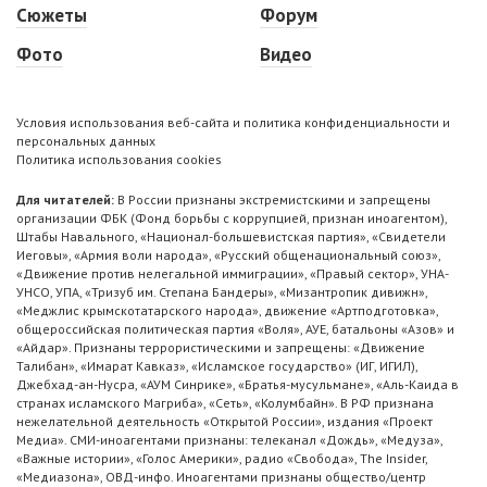
Сюжеты
Форум
Фото
Видео
Условия использования веб-сайта и политика конфиденциальности и
персональных данных
Политика использования cookies
Для читателей:
В России признаны экстремистскими и запрещены
организации ФБК (Фонд борьбы с коррупцией, признан иноагентом),
Штабы Навального, «Национал-большевистская партия», «Свидетели
Иеговы», «Армия воли народа», «Русский общенациональный союз»,
«Движение против нелегальной иммиграции», «Правый сектор», УНА-
УНСО, УПА, «Тризуб им. Степана Бандеры», «Мизантропик дивижн»,
«Меджлис крымскотатарского народа», движение «Артподготовка»,
общероссийская политическая партия «Воля», АУЕ, батальоны «Азов» и
«Айдар». Признаны террористическими и запрещены: «Движение
Талибан», «Имарат Кавказ», «Исламское государство» (ИГ, ИГИЛ),
Джебхад-ан-Нусра, «АУМ Синрике», «Братья-мусульмане», «Аль-Каида в
странах исламского Магриба», «Сеть», «Колумбайн». В РФ признана
нежелательной деятельность «Открытой России», издания «Проект
Медиа». СМИ-иноагентами признаны: телеканал «Дождь», «Медуза»,
«Важные истории», «Голос Америки», радио «Свобода», The Insider,
«Медиазона», ОВД-инфо. Иноагентами признаны общество/центр