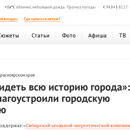
+16°C
облачно, небольшой дождь
Прогноз погоды
€
94,84
$
82,17
й воздух»
Где купаться летом?
Сюжеты
Статьи
Фото
Афиша
ТВ
Красноярском крае
идеть всю историю города»
лагоустроили городскую
ую
поддержке «
Сибирской угольной энергетической компан