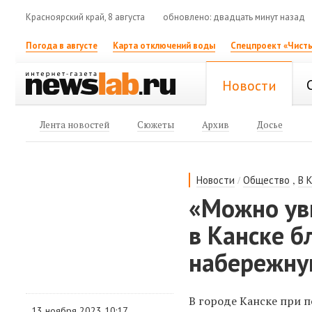
Красноярский край, 8 августа
обновлено: двадцать минут назад
Погода в августе
Карта отключений воды
Спецпроект «Чисты
Новости
Лента новостей
Сюжеты
Архив
Досье
/
,
Новости
Общество
В 
«Можно ув
в Канске б
набережн
В городе Канске при 
13 ноября 2023 10:17