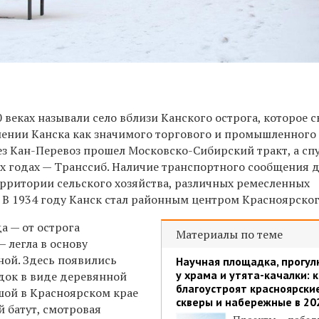
 веках называли село вблизи Канского острога, которое 
лении Канска как значимого торгового и промышленного 
ез Кан-Перевоз прошел Московско-Сибирский тракт, а сп
-х годах — Транссиб. Наличие транспортного сообщения 
ерритории сельского хозяйства, различных ремесленных
 В 1934 году Канск стал районным центром Красноярског
а — от острога
Материалы по теме
 легла в основу
ной. Здесь появились
Научная площадка, прогул
у храма и утята-качалки: 
док в виде деревянной
благоустроят красноярски
шой в Красноярском крае
скверы и набережные в 20
 батут, смотровая