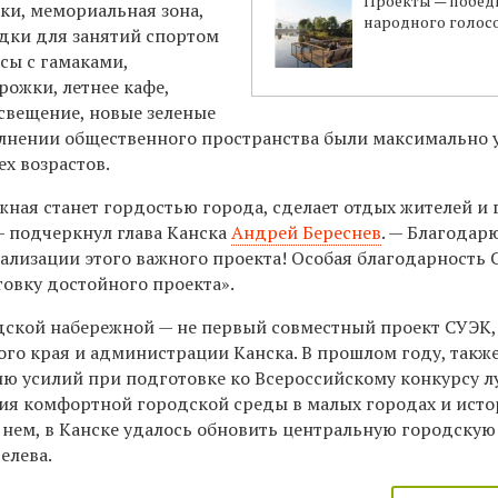
Проекты — побед
ки, мемориальная зона,
народного голос
дки для занятий спортом
асы с гамаками,
рожки, летнее кафе,
свещение, новые зеленые
лнении общественного пространства были максимально 
х возрастов.
жная станет гордостью города, сделает отдых жителей и 
 подчеркнул глава Канска
Андрей Береснев
. — Благодарю
еализации этого важного проекта! Особая благодарность
товку достойного проекта».
дской набережной — не первый совместный проект СУЭК,
го края и администрации Канска. В прошлом году, такж
ю усилий при подготовке ко Всероссийскому конкурсу 
я комфортной городской среды в малых городах и исто
в нем, в Канске удалось обновить центральную городску
елева.