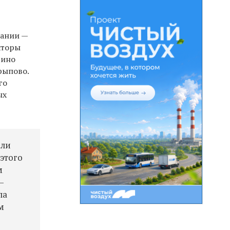
пании —
кторы
дино
рыпово.
го
ых
али
 этого
м
—
ла
м