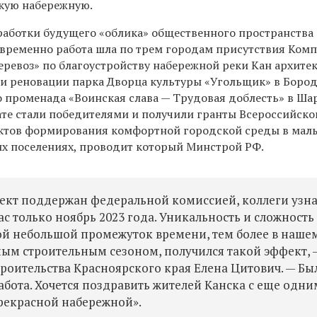
кую набережную.
работки будущего «облика» общественного пространства
временно работа шла по трем городам присутствия Ком
еревоз» по благоустройству набережной реки Кан архите
и реновации парка Дворца культуры «Угольщик» в Боро
о променада «Воинская слава — Трудовая доблесть» в Ша
ате стали победителями и получили гранты Всероссийско
ектов формирования комфортной городской среды в мал
их поселениях, проводит который Минстрой РФ.
роект поддержан федеральной комиссией, коллеги узн
нас только ноябрь 2023 года. Уникальность и сложность
акой небольшой промежуток времени, тем более в наше
ым строительным сезоном, получился такой эффект, 
роительства Красноярского края Елена Цитович. — Бы
бота. Хочется поздравить жителей Канска с еще одни
рекрасной набережной».