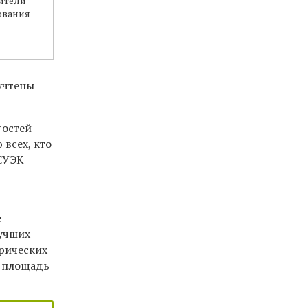
ители
ования
учтены
гостей
 всех, кто
 СУЭК
е
лучших
рических
ю площадь