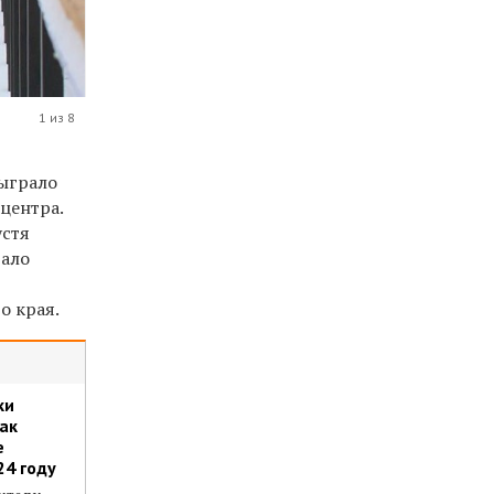
1 из 8
сыграло
центра.
устя
дало
о края.
ки
как
е
24 году