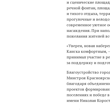
и сценические площад
речной фонтан, площа
и тихого отдыха, терр
прогулочные и велодо
современное уютное о
насаждения. При напо
пожелания жителей все
«Уверен, новая набере
Канска комфортным, —
принимал участие в р
за поддержку и подго
Благоустройство горо
Минстроя Красноярско
благодаря объединени
проектов формировани
поселениях и победе 
имени Николая Корост