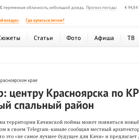
°C
переменная облачность, небольшой дождь
Прогноз погоды
€
94,84
й воздух»
Где купаться летом?
Сюжеты
Статьи
Фото
Афиша
ТВ
Красноярском крае
: центру Красноярска по К
вый спальный район
 на территории Качинской поймы может появиться новы
том в своем Тelegram-канале сообщил местный архитекто
 что это «не самое лучшее будущее для Качи» и предлагает