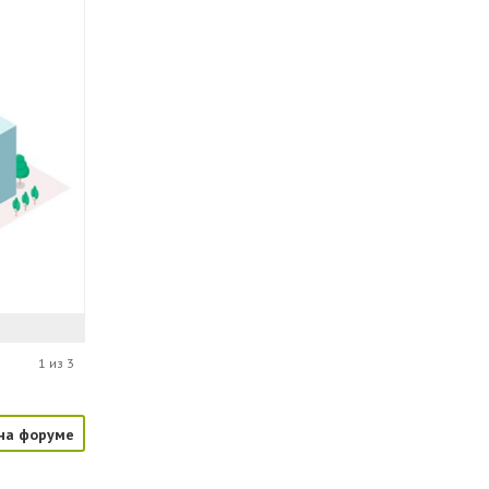
1 из 3
на форуме