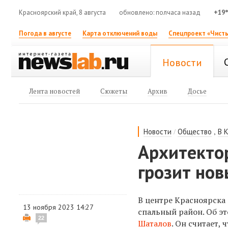
Красноярский край, 8 августа
обновлено: полчаса назад
+19
Погода в августе
Карта отключений воды
Спецпроект «Чисты
Новости
Лента новостей
Сюжеты
Архив
Досье
/
,
Новости
Общество
В 
Архитектор
грозит но
В центре Красноярска
13 ноября 2023 14:27
спальный район. Об э
22
Шаталов
. Он считает,