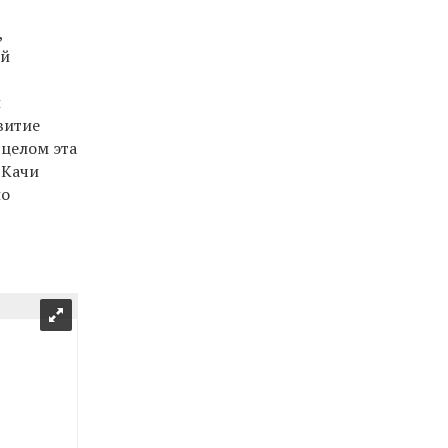
,
ий
й
витие
 целом эта
 Качи
но