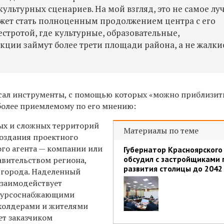
ультурных сценариев. На мой взгляд, это не самое лу
ожет стать полноценным продолжением центра с его
тротой, где культурные, образовательные,
ции займут более трети площади района, а не жалкие
сал инструменты, с помощью которых «можно приблизит
 более приемлемому по его мнению:
ых и сложных территорий
Материалы по теме
создания проектного
ого агента — компании или
Губернатор Красноярского
обсудил с застройщиками 
вительством региона,
развития столицы до 2042
 города. Наделенный
взаимодействует
есурсоснабжающими
холдерами и жителями
ет заказчиком