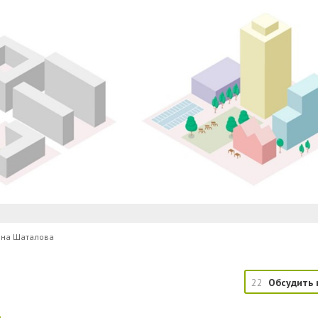
тона Шаталова
22
Обсудить 