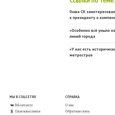
Ссылки по теме
Глава СК заинтересова
к президенту о компен
«Особенно всё уныло н
линий города
«У нас есть историчес
метростроя
МЫ В СОЦСЕТЯХ
СПРАВКА
ВКонтакте
О нас
Одноклассники
Обратная связь