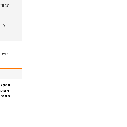
чшее
 5-
ься»
 края
план
 года