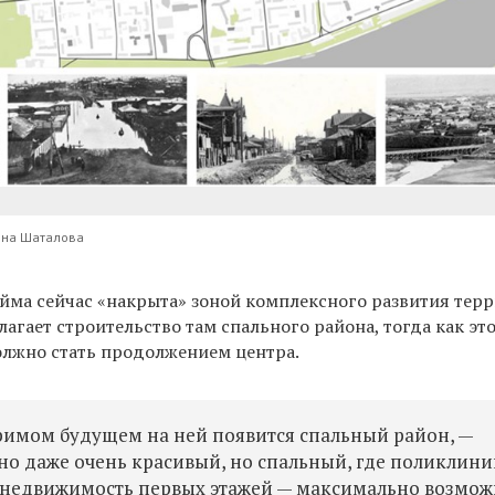
тона Шаталова
ойма сейчас
«накрыта» зоной комплексного развития тер
лагает строительство там спального района, тогда как это
должно стать продолжением центра.
озримом будущем на ней появится спальный район, —
о даже очень красивый, но спальный, где поликлини
 недвижимость первых этажей — максимально возмо