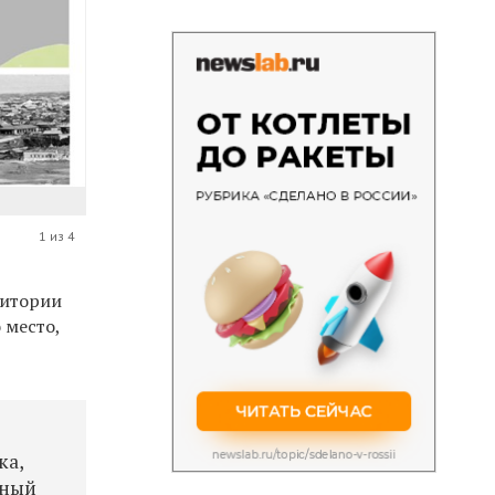
1 из 4
ритории
 место,
ка,
жный