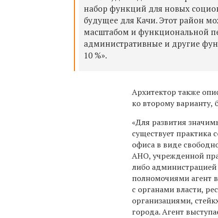
набор функций для новых социок
будущее для Качи. Этот район м
масштабом и функциональной пес
административные и другие функ
10 %».
Архитектор также
опи
ко второму варианту,
«Для развития значим
существует практика 
офиса в виде свободн
АНО, учрежденной пра
либо администрацией
полномочиями агент 
с органами власти, р
организациями, стейк
города. Агент выступа