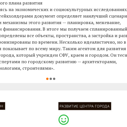
ого плана развития
уясь на экономических и социокультурных исследованиях
тейкхолдерами документ определяет наилучший сценар
и механизмы этого развития — планировка, межевание,
и финансирования. В итоге мы получаем спланированны
определены все объекты, пространства, а застройка и раз
онизированы по времени. Несколько идеалистично, но в
 показывает по всему миру. Таким агентом для развития
города, который учрежден СФУ, краем и городом. Он тес
кспертами по городскому развитию — архитекторами,
ологами, строителями».