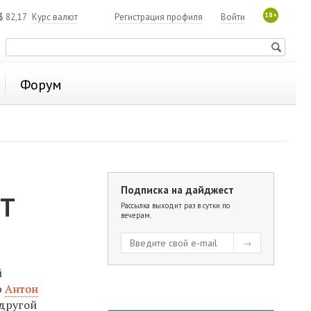
18+
$
82,17
Курс валют
Регистрация профиля
Войти
Форум
Подписка на дайджест
РТ
Рассылка выходит раз в сутки по
вечерам.
й
р
Антон
 д
ругой