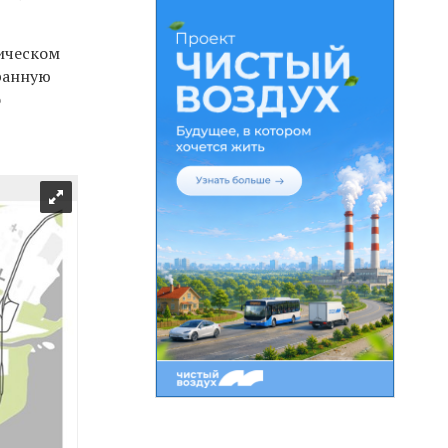
рическом
хранную
о