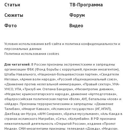
Статьи
ТВ-Программа
Сюжеты
Форум
Фото
Видео
Условия использования веб-сайта и политика конфиденциальности и
персональных данных
Политика использования cookies
Для читателей:
В России признаны экстремистскими и запрещены
организации ФБК (Фонд борьбы с коррупцией, признан иноагентом),
Штабы Навального, «Национал-большевистская партия», «Свидетели
Иеговы», «Армия воли народа», «Русский общенациональный союз»,
«Движение против нелегальной иммиграции», «Правый сектор», УНА-
УНСО, УПА, «Тризуб им. Степана Бандеры», «Мизантропик дивижн»,
«Меджлис крымскотатарского народа», движение «Артподготовка»,
общероссийская политическая партия «Воля», АУЕ, батальоны «Азов» и
«Айдар». Признаны террористическими и запрещены: «Движение
Талибан», «Имарат Кавказ», «Исламское государство» (ИГ, ИГИЛ),
Джебхад-ан-Нусра, «АУМ Синрике», «Братья-мусульмане», «Аль-Каида в
странах исламского Магриба», «Сеть», «Колумбайн». В РФ признана
нежелательной деятельность «Открытой России», издания «Проект
Медиа». СМИ-иноагентами признаны: телеканал «Дождь», «Медуза»,