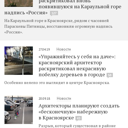
раскритиковал вновь
появившуюся на Караульной горе
надпись «Россия»
127
На Караульной горе в Красноярске, рядом с часовней
Параскевы Пятницы, восстановили огромную надпись
«Россия».
Новости
27.04.19
«Упражняйтесь у себя на даче»:
красноярский архитектор
раскритиковал некрасивую
побелку деревьев в городе
58
Особенно нелепо это выглядит в центре Красноярска.
Новости
20.09.18
Архитекторы планируют создать
«бесконечную» набережную
в Красноярске
43
Разрыв, который существовал в районе