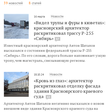
39
новостей
8
статей
Новости
16 марта
«Видел трупы и фуры в кюветах»:
красноярский архитектор
раскритиковал трассу Р-255
«Сибирь»
57
Известный красноярский архитектор Антон Шаталов
высказался о состоянии федеральной трассы Р-255
«Сибирь». По его словам, дорога больше напоминает узкую
тропу, чем магистраль, связывающую регионы.
Новости
18.10.24
«Кровь из глаз»: архитектор
раскритиковал отделку фасада
здания Красноярского краевого
суда
63
Архитектор Антон Шаталов негативно высказался о новом
внешнем виде здания Красноярского краевого суда на