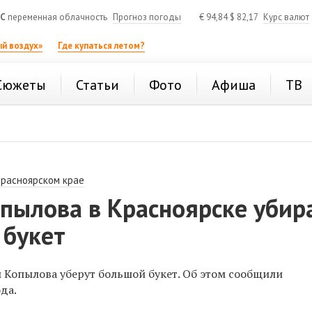
°C
переменная облачность
Прогноз погоды
€
94,84
$
82,17
Курс валют
й воздух»
Где купаться летом?
Сюжеты
Статьи
Фото
Афиша
ТВ
Красноярском крае
опылова в Красноярске убир
 букет
ы Копылова уберут большой букет. Об этом сообщили
да.