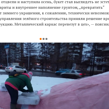
 отцвели и наступила осень, букет стал выглядеть не эсте
ариты и внутреннее наполнение грунтом, „превратить“
т зимнего украшения, к сожалению, технически невозмож
управления зелёного строительства приняли решение в
укцию. Металлический каркас перевезут в цех», — поясн