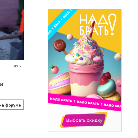
1 из 3
ды
на форуме