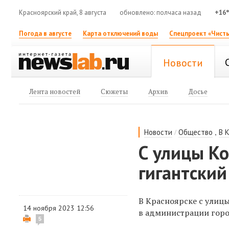
Красноярский край, 8 августа
обновлено: полчаса назад
+16
Погода в августе
Карта отключений воды
Спецпроект «Чисты
Новости
Лента новостей
Сюжеты
Архив
Досье
/
,
Новости
Общество
В 
С улицы К
гигантский
В Красноярске с улиц
14 ноября 2023 12:56
в администрации горо
5