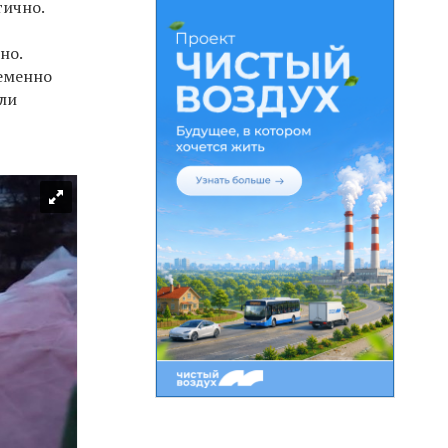
тично.
но.
ременно
или