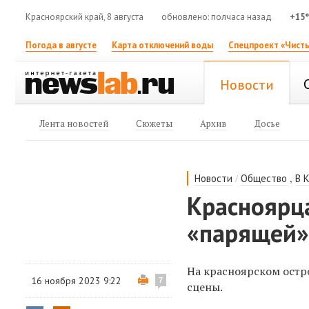
Красноярский край, 8 августа
обновлено: полчаса назад
+15
Погода в августе
Карта отключений воды
Спецпроект «Чисты
Новости
Лента новостей
Сюжеты
Архив
Досье
/
,
Новости
Общество
В 
Красноярц
«парящей»
На красноярском остр
16 ноября 2023 9:22
7
сцены.