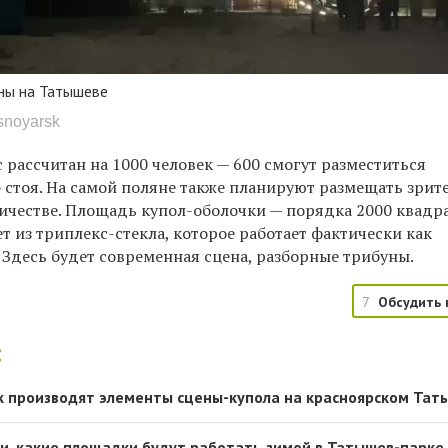
ены на Татышеве
snoyarsk
рассчитан на 1000 человек — 600 смогут разместиться
— стоя. На самой поляне также планируют размещать зрит
ичестве. Площадь купол-оболочки — порядка 2000 квадр
т из триплекс-стекла, которое работает фактически как
 Здесь будет современная сцена, разборные трибуны.
7
Обсудить 
:
ак производят элементы сцены-купола на красноярском Та
и, какие площадки будут работать зимой в Татышев-парке