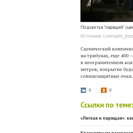
Подсветка "парящей" сц
Источник: t.me/adm_kra
Сценический комплекс 
на трибунах, еще 400 
в неограниченном кол
метров, покрытие буде
солнцезащитные очки.
0
0
Ссылки по теме
«Легкая и парящая»: к
Красноярцам рассказал