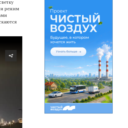
светку
 и режим
ами
ускаются