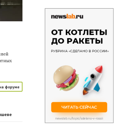
елей
атных
на форуме
тышеве