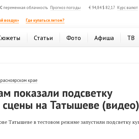
°C
переменная облачность
Прогноз погоды
€
94,84
$
82,17
Курс валют
й воздух»
Где купаться летом?
Сюжеты
Статьи
Фото
Афиша
ТВ
Красноярском крае
ам показали подсветку
 сцены на Татышеве (видео
ове Татышеве в тестовом режиме запустили подсветку ку