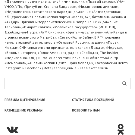
«Движение против нелегальной иммиграции», «Правый сектор», УНА-
УНСО, УПА, «Тризуб им. Степана Бандеры», «Мизантропик дивижн»,
«Меджлис крымскотатарского народа», движение «Артподготовка»,
общероссийская политическая партия «Воля», АУЕ, батальоны «Азов» и
«Айдар». Признаны террористическими и запрещены: «Движение
Талибан», «Имарат Кавказ», «Исламское государство» (ИГ, ИГИЛ),
Джебхад-ан-Нусра, «АУМ Синрике», «Братья-мусульмане», «Аль-Каида в
странах исламского Магриба», «Сеть», «Колумбайн». В РФ признана
нежелательной деятельность «Открытой России», издания «Проект
Медиа». СМИ-иноагентами признаны: телеканал «Дождь», «Медуза»,
«Важные истории», «Голос Америки», радио «Свобода», The Insider,
«Медиазона», ОВД-инфо. Иноагентами признаны общество/центр
«Мемориал», «Аналитический Центр Юрия Левады», Сахаровский центр.
Instagram и Facebook (Metа) запрещены в РФ за экстремизм.
ПРАВИЛА ЦИТИРОВАНИЯ
СТАТИСТИКА ПОСЕЩЕНИЙ
РАЗМЕЩЕНИЕ РЕКЛАМЫ
ПОЗВОНИТЬ НАМ