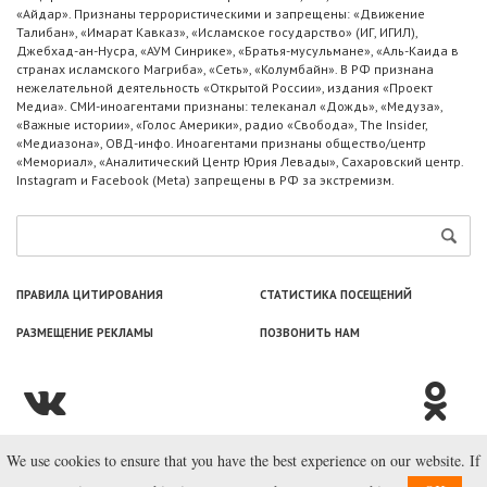
«Айдар». Признаны террористическими и запрещены: «Движение
Талибан», «Имарат Кавказ», «Исламское государство» (ИГ, ИГИЛ),
Джебхад-ан-Нусра, «АУМ Синрике», «Братья-мусульмане», «Аль-Каида в
странах исламского Магриба», «Сеть», «Колумбайн». В РФ признана
нежелательной деятельность «Открытой России», издания «Проект
Медиа». СМИ-иноагентами признаны: телеканал «Дождь», «Медуза»,
«Важные истории», «Голос Америки», радио «Свобода», The Insider,
«Медиазона», ОВД-инфо. Иноагентами признаны общество/центр
«Мемориал», «Аналитический Центр Юрия Левады», Сахаровский центр.
Instagram и Facebook (Metа) запрещены в РФ за экстремизм.
ПРАВИЛА ЦИТИРОВАНИЯ
СТАТИСТИКА ПОСЕЩЕНИЙ
РАЗМЕЩЕНИЕ РЕКЛАМЫ
ПОЗВОНИТЬ НАМ
We use cookies to ensure that you have the best experience on our website. If
© ООО «Лаборатория Новоcтей», 2003—2026.