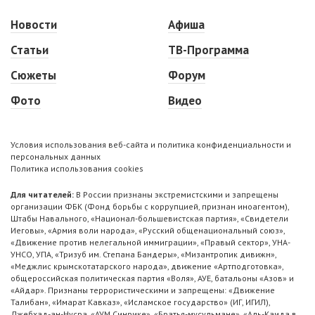
Новости
Афиша
Статьи
ТВ-Программа
Сюжеты
Форум
Фото
Видео
Условия использования веб-сайта и политика конфиденциальности и
персональных данных
Политика использования cookies
Для читателей:
В России признаны экстремистскими и запрещены
организации ФБК (Фонд борьбы с коррупцией, признан иноагентом),
Штабы Навального, «Национал-большевистская партия», «Свидетели
Иеговы», «Армия воли народа», «Русский общенациональный союз»,
«Движение против нелегальной иммиграции», «Правый сектор», УНА-
УНСО, УПА, «Тризуб им. Степана Бандеры», «Мизантропик дивижн»,
«Меджлис крымскотатарского народа», движение «Артподготовка»,
общероссийская политическая партия «Воля», АУЕ, батальоны «Азов» и
«Айдар». Признаны террористическими и запрещены: «Движение
Талибан», «Имарат Кавказ», «Исламское государство» (ИГ, ИГИЛ),
Джебхад-ан-Нусра, «АУМ Синрике», «Братья-мусульмане», «Аль-Каида в