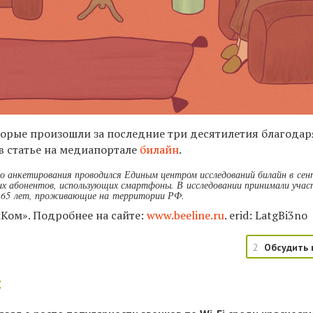
торые произошли за последние три десятилетия благодар
в статье на медиапортале
билайн
.
о анкетирования проводился Единым центром исследований билайн в се
оих абонентов, использующих смартфоны. В исследовании принимали учас
о 65 лет, проживающие на территории РФ.
Ком». Подробнее на сайте:
www.beeline.ru
. erid:
LatgBi3no
2
Обсудить 
: