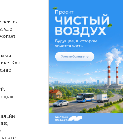
язаться
И что
омогает
азами
нике. Как
менно
й.
мощью
билайн
нию,
е
льного