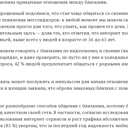
зменила привычные отношения между близкими.
прошенный поделился, что стал чаще общаться со своими
 появления мессенджеров: в любой момент мы можем св
веком просто для того, что узнать, как прошел его день. 
ительным здесь — доля тех, кто отметил, что интернет п
ьей, выше всего у людей в возрасте от 56 до 65 лет.
 можем говорить с близкими по видеозвонку и своими гл
 порядке, и даже проверить, не пусто ли у них в холодиль
опроса, 42 % людей предпочитает общаться с родными и
связь может послужить и импульсом для начала отношени
н и женщин заявили, что обрели знакомых/близких с по
ое разнообразие способов общения с близкими, поэтому 
д качеством своей сети. В частности, согласно исследова
ользования интернет-сервисов и рост трафика абсолютно
в (85 %) уверены, что за последний год надежность моби