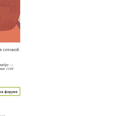
я сотовой
нтябре —
тие 1148
на форуме