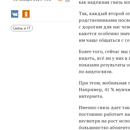
как надежная связь и
Так, каждый второй о
родственниками после
с дорогим для нас чело
Связь и IT
кажется особенно знач
им чаще общаться с сем
Более того, сейчас мы
видеть, всё ли у них в
показали результаты 
по видеосвязи.
При этом, мобильная 
Например, 41 % мужчи
интернета.
Именно связь дает так
постоянно работает на
несмотря на рост исп
большинство абоненто