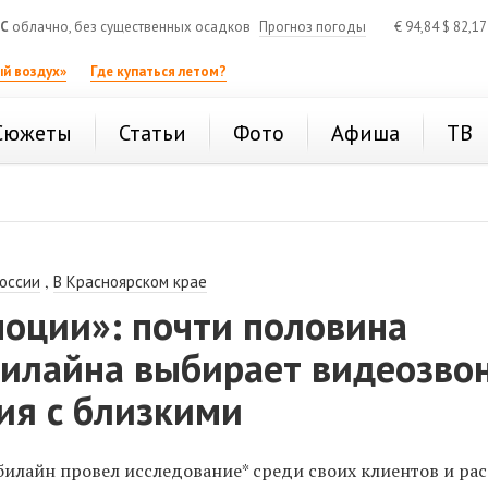
°C
облачно, без существенных осадков
Прогноз погоды
€
94,84
$
82,1
й воздух»
Где купаться летом?
Сюжеты
Статьи
Фото
Афиша
ТВ
,
России
В Красноярском крае
моции»: почти половина
билайна выбирает видеозво
ия с близкими
илайн провел исследование* среди своих клиентов и рас