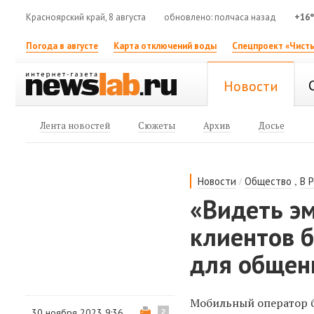
Красноярский край, 8 августа
обновлено: полчаса назад
+16
Погода в августе
Карта отключений воды
Спецпроект «Чисты
Новости
Лента новостей
Сюжеты
Архив
Досье
/
,
Новости
Общество
В 
«Видеть э
клиентов 
для общен
Мобильный оператор б
30 ноября 2023 9:36
2