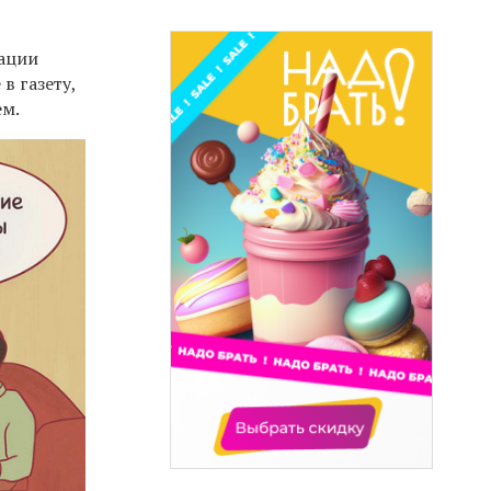
уации
в газету,
ем.