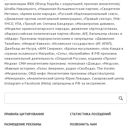
организации ФБК (Фонд борьбы с коррупцией, признан иноагентом),
Штабы Навального, «Национал-большевистская партия», «Свидетели
Иеговы», «Армия воли народа», «Русский общенациональный союз»,
«Движение против нелегальной иммиграции», «Правый сектор», УНА-
УНСО, УПА, «Тризуб им. Степана Бандеры», «Мизантропик дивижн»,
«Меджлис крымскотатарского народа», движение «Артподготовка»,
общероссийская политическая партия «Воля», АУЕ, батальоны «Азов» и
«Айдар». Признаны террористическими и запрещены: «Движение
Талибан», «Имарат Кавказ», «Исламское государство» (ИГ, ИГИЛ),
Джебхад-ан-Нусра, «АУМ Синрике», «Братья-мусульмане», «Аль-Каида в
странах исламского Магриба», «Сеть», «Колумбайн». В РФ признана
нежелательной деятельность «Открытой России», издания «Проект
Медиа». СМИ-иноагентами признаны: телеканал «Дождь», «Медуза»,
«Важные истории», «Голос Америки», радио «Свобода», The Insider,
«Медиазона», ОВД-инфо. Иноагентами признаны общество/центр
«Мемориал», «Аналитический Центр Юрия Левады», Сахаровский центр.
Instagram и Facebook (Metа) запрещены в РФ за экстремизм.
ПРАВИЛА ЦИТИРОВАНИЯ
СТАТИСТИКА ПОСЕЩЕНИЙ
РАЗМЕЩЕНИЕ РЕКЛАМЫ
ПОЗВОНИТЬ НАМ