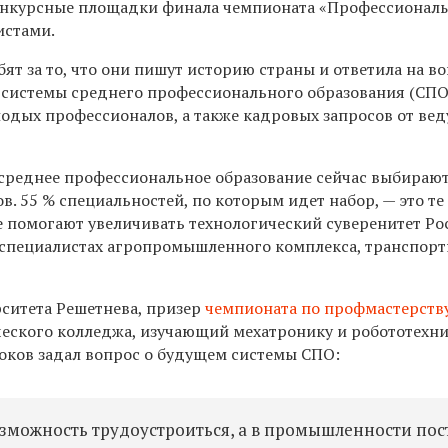
конкурсные площадки финала чемпионата «Профессионал
истами.
ят за то, что они пишут историю страны и ответила на в
системы среднего профессионального образования (СПО
одых профессионалов, а также кадровых запросов от ве
 среднее профессиональное образование сейчас выбирают
. 55 % специальностей, по которым идет набор, — это т
е помогают увеличивать технологический суверенитет Ро
 специалистах агропромышленного комплекса, транспор
ситета Решетнева, призер
чемпионата по профмастерств
ческого колледжа, изучающий мехатронику и робототехн
Боков задал вопрос о будущем системы СПО:
озможность трудоустроиться, а в промышленности по