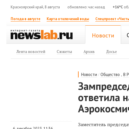
Красноярский край, 8 августа
обновлено: час назад
+16°C
обл
Погода в августе
Карта отключений воды
Спецпроект «Чисты
Новости
Лента новостей
Сюжеты
Архив
Досье
/
,
Новости
Общество
В 
Зампредсе
ответила н
Аэрокосми
Заместитель председа
6 декабря 2023 11:36