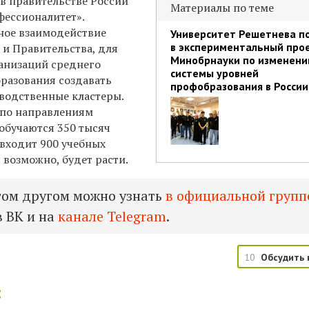
в правительстве России
Материалы по теме
фессионалитет».
ное взаимодействие
Университет Решетнева п
в экспериментальный про
 и Правительства, для
Минобрнауки по изменен
ганизаций среднего
системы уровней
разования создавать
профобразования в России
водственные кластеры.
 по направлениям
обучаются 350 тысяч
 входит 900 учебных
 возможно, будет расти.
гом другом можно узнать
в официальной групп
 ВК и на
канале Telegram
.
10
Обсудить 
: