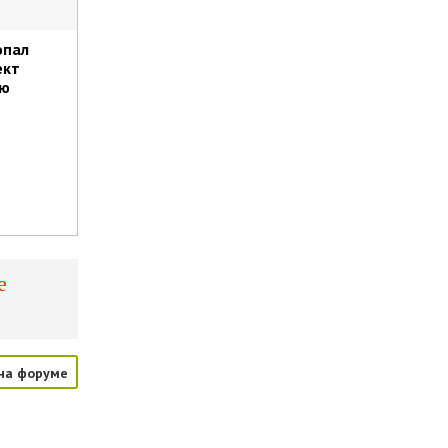
опал
ект
ию
е
на форуме