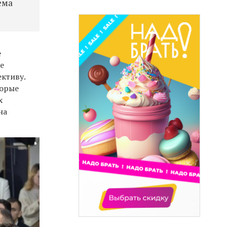
ема
е
е
ктиву.
торые
х
на