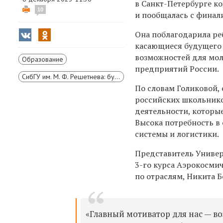
в Санкт-Петербурге 
10
и пообщалась с финал
Она поблагодарила реб
касающиеся будущего 
возможностей для мол
Образование
предприятий России.
СибГУ им. М. Ф. Решетнева: будущее — сегодня!
По словам Голиковой,
российских школьников
деятельности, которы
Высока потребность в
системы и логистики.
Представитель Универ
3-го курса Аэрокосми
по отраслям, Никита 
«Главный мотиватор для нас — в