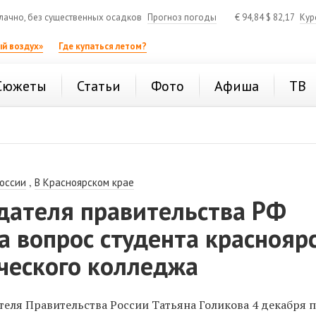
ачно, без существенных осадков
Прогноз погоды
€
94,84
$
82,17
Кур
й воздух»
Где купаться летом?
Сюжеты
Статьи
Фото
Афиша
ТВ
,
России
В Красноярском крае
дателя правительства РФ
а вопрос студента краснояр
ческого колледжа
теля Правительства России Татьяна Голикова 4 декабря 