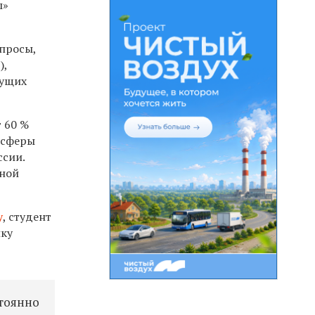
ы»
опросы,
),
дущих
 60 %
е сферы
ссии.
тной
у
, студент
ику
стоянно