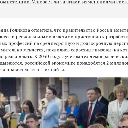
омпетенции. Успевает ли за этими изменениями сист
ьяна Голикова отметила, что правительство России вмест
знеса и региональными властями приступило к разработк
ных профессий на среднесрочную и долгосрочную перспе
емительно меняется, появились серьезные вызовы, на ко
 реагировать. К 2030 году с учетом тех демографически
адываются, российской экономике понадобятся 2 миллио
ча правительства — их найти.