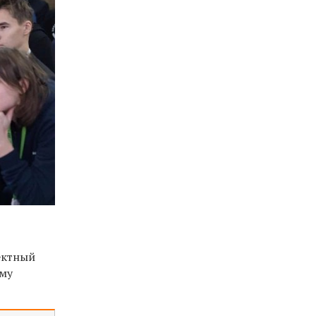
ектный
ему