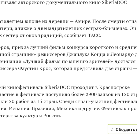
тиваля авторского документального кино SiberiaDOC
атилетнем юноше из деревни — Амире. После смерти отца 
матери, а также о двенадцатилетних сестрах-близнецах. Он
 сестер от оков традиций, сообщает ТАСС.
ров, приз за лучший фильм конкурса короткого и средне
чной странник» режиссеров Джанлука Коцца и Леонардо д
номинации «Лучший фильм по мнению зрителей» достался
жиссера Фаустин Крос, которая представила две страны 
й кинофестиваль SiberiaDOC проходит в Красноярске
участие в фестивале поступило более 2900 заявок из 120 ст
шли 20 работ из 15 стран. Среди стран-участниц фестивал
гия, Испания, Бразилия, Мексика и другие. Фестиваль пр
ерства культуры России.
2
Обсудить 