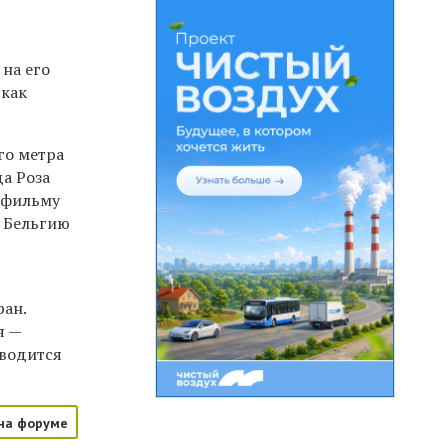
на его
 как
го метра
а Роза
 фильму
— Бельгию
ран.
я —
оводится
на форуме