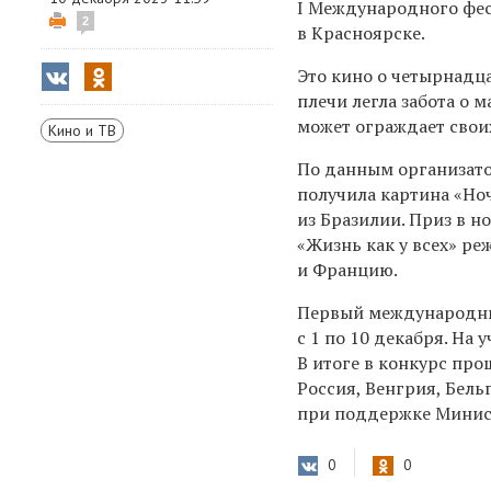
I Международного фес
2
в Красноярске.
Это кино о четырнадц
плечи легла забота о 
может ограждает своих
Кино и ТВ
По данным организато
получила картина «Но
из Бразилии. Приз в 
«Жизнь как у всех» ре
и Францию.
Первый международны
с 1 по 10 декабря. На 
В итоге в конкурс про
Россия, Венгрия, Бель
при поддержке Минист
0
0