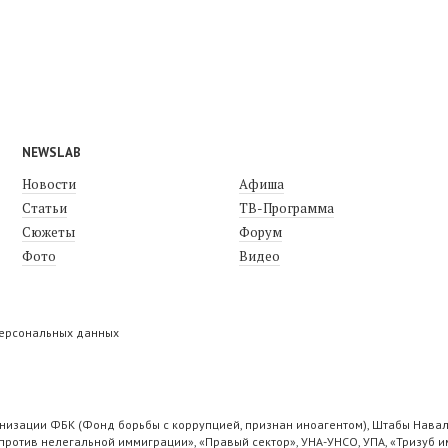
NEWSLAB
Новости
Афиша
Статьи
ТВ-Программа
Сюжеты
Форум
Фото
Видео
персональных данных
низации ФБК (Фонд борьбы с коррупцией, признан иноагентом), Штабы Навал
ротив нелегальной иммиграции», «Правый сектор», УНА-УНСО, УПА, «Тризуб и