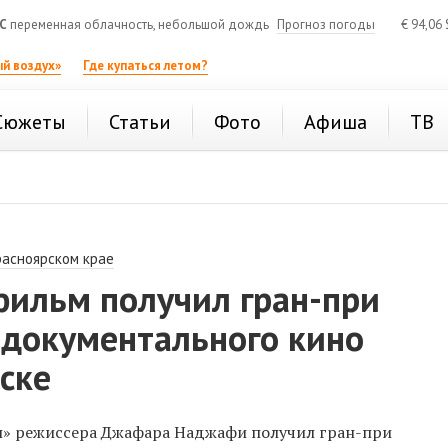
C
переменная облачность, небольшой дождь
Прогноз погоды
€
94,06
й воздух»
Где купаться летом?
Сюжеты
Статьи
Фото
Афиша
ТВ
расноярском крае
фильм получил гран-при
 документального кино
ске
н» режиссера Джафара Наджафи получил гран-при