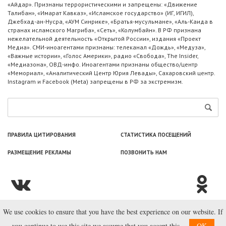
«Айдар». Признаны террористическими и запрещены: «Движение
Талибан», «Имарат Кавказ», «Исламское государство» (ИГ, ИГИЛ),
Джебхад-ан-Нусра, «АУМ Синрике», «Братья-мусульмане», «Аль-Каида в
странах исламского Магриба», «Сеть», «Колумбайн». В РФ признана
нежелательной деятельность «Открытой России», издания «Проект
Медиа». СМИ-иноагентами признаны: телеканал «Дождь», «Медуза»,
«Важные истории», «Голос Америки», радио «Свобода», The Insider,
«Медиазона», ОВД-инфо. Иноагентами признаны общество/центр
«Мемориал», «Аналитический Центр Юрия Левады», Сахаровский центр.
Instagram и Facebook (Metа) запрещены в РФ за экстремизм.
ПРАВИЛА ЦИТИРОВАНИЯ
СТАТИСТИКА ПОСЕЩЕНИЙ
РАЗМЕЩЕНИЕ РЕКЛАМЫ
ПОЗВОНИТЬ НАМ
We use cookies to ensure that you have the best experience on our website. If
© ООО «Лаборатория Новоcтей», 2003—2026.
you continue to use this site we assume that you accept this.
OK