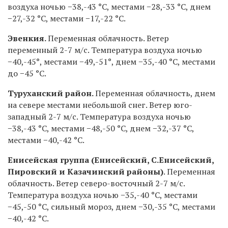
воздуха ночью −38,-43
°C
, местами −28,-33
°C
, днем
−27,-32
°C
, местами −17,-22
°C
.
Эвенкия.
Переменная облачность. Ветер
переменный 2-7 м/с. Температура воздуха ночью
−40,-45°, местами −49,-51°, днем −35,-40
°C
, местами
до −45
°C.
Туруханский район.
Переменная облачность, днем
на севере местами небольшой снег. Ветер юго-
западный 2-7 м/с. Температура воздуха ночью
−38,-43
°C
, местами −48,-50
°C
, днем −32,-37
°C
,
местами −40,-42
°C
.
Енисейская группа (Енисейский, С.Енисейский,
Пировский и Казачинский районы)
.
Переменная
облачность. Ветер северо-восточный 2-7 м/с.
Температура воздуха ночью −35,-40
°C
, местами
−45,-50
°C
, сильный мороз, днем −30,-35
°C
, местами
−40,-42
°C
.