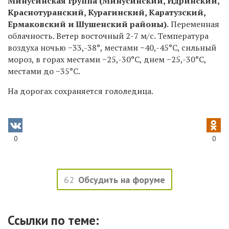
Минусинская группа (Минусинский, Идринский,
Краснотуранский, Курагинский, Каратузский,
Ермаковский и Шушенский районы).
Переменная
облачность. Ветер восточный 2-7 м/с. Температура
воздуха ночью −33,-38°, местами −40,-45
°C
, сильный
мороз, в горах местами −25,-30
°C
, днем −25,-30
°C
,
местами до −35
°C.
На дорогах сохраняется гололедица.
0
0
62
Обсудить на форуме
Ссылки по теме: