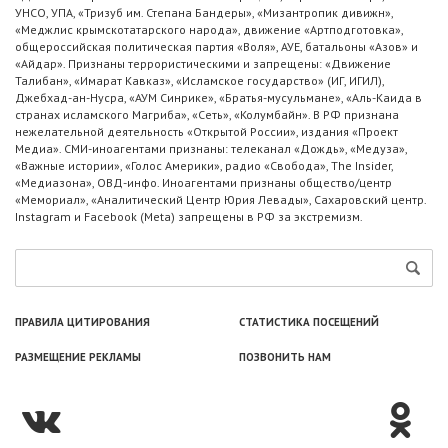
УНСО, УПА, «Тризуб им. Степана Бандеры», «Мизантропик дивижн»,
«Меджлис крымскотатарского народа», движение «Артподготовка»,
общероссийская политическая партия «Воля», АУЕ, батальоны «Азов» и
«Айдар». Признаны террористическими и запрещены: «Движение
Талибан», «Имарат Кавказ», «Исламское государство» (ИГ, ИГИЛ),
Джебхад-ан-Нусра, «АУМ Синрике», «Братья-мусульмане», «Аль-Каида в
странах исламского Магриба», «Сеть», «Колумбайн». В РФ признана
нежелательной деятельность «Открытой России», издания «Проект
Медиа». СМИ-иноагентами признаны: телеканал «Дождь», «Медуза»,
«Важные истории», «Голос Америки», радио «Свобода», The Insider,
«Медиазона», ОВД-инфо. Иноагентами признаны общество/центр
«Мемориал», «Аналитический Центр Юрия Левады», Сахаровский центр.
Instagram и Facebook (Metа) запрещены в РФ за экстремизм.
ПРАВИЛА ЦИТИРОВАНИЯ
СТАТИСТИКА ПОСЕЩЕНИЙ
РАЗМЕЩЕНИЕ РЕКЛАМЫ
ПОЗВОНИТЬ НАМ