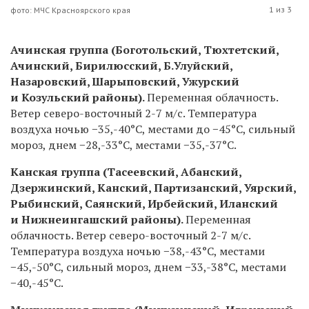
1 из 3
фото: МЧС Красноярского края
Ачинская группа (Боготольский, Тюхтетский,
Ачинский, Бирилюсский, Б.Улуйский,
Назаровский, Шарыповский, Ужурский
и Козульский районы).
Переменная облачность.
Ветер северо-восточный 2-7 м/с. Температура
воздуха ночью −35,-40
°C
, местами до −45
°C
, сильный
мороз, днем −28,-33
°C
, местами −35,-37
°C
.
Канская группа (Тасеевский, Абанский,
Дзержинский, Канский, Партизанский, Уярский,
Рыбинский, Саянский, Ирбейский, Иланский
и Нижнеингашский районы).
Переменная
облачность. Ветер северо-восточный 2-7 м/с.
Температура воздуха ночью −38,-43
°C
, местами
−45,-50
°C
, сильный мороз, днем −33,-38
°C
, местами
−40,-45
°C
.