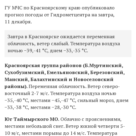
ГУ МЧС по Красноярскому краю опубликовало
прогноз погоды от Гидрометцентра на завтра,
11 декабря.
Завтра в Красноярске ожидается переменная
облачность, ветер слабый. Температура воздуха
ночью −39,-41
°C
, днем −33,-35
°C
.
Красноярская группа районов (Б.Муртинский,
Сухобузимский, Емельяновский, Березовский,
Манский, Балахтинский и Новоселовский
районы).
Переменная облачность. Ветер северо-
восточный 2-7 м/с. Температура воздуха ночью
−35,-40
°C
, местами −45,-47
°C
, сильный мороз, днем
−33,-38
°C
, местами −28,-30
°C
.
Юг Таймырского МО.
Облачно с прояснениями,
местами небольшой снег. Ветер южной четверти 5-
10 м/с, местами порывы до 14 м/с. Температура