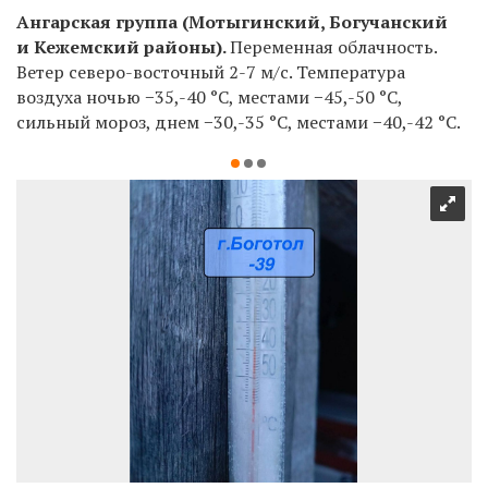
Ангарская группа (Мотыгинский, Богучанский
и Кежемский районы).
Переменная облачность.
Ветер северо-восточный 2-7 м/с. Температура
воздуха ночью −35,-40
°C
, местами −45,-50
°C
,
сильный мороз, днем −30,-35
°C
, местами −40,-42
°C
.