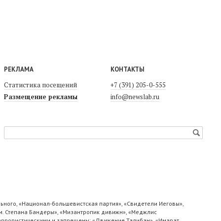
РЕКЛАМА
КОНТАКТЫ
Статистика посещений
+7 (391) 205-0-555
Размещение рекламы
info@newslab.ru
ьного, «Национал-большевистская партия», «Свидетели Иеговы»,
м. Степана Бандеры», «Мизантропик дивижн», «Меджлис
 террористическими и запрещены: «Движение Талибан», «Имарат