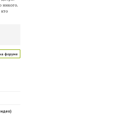
 никого.
 кто
на форуме
видео)