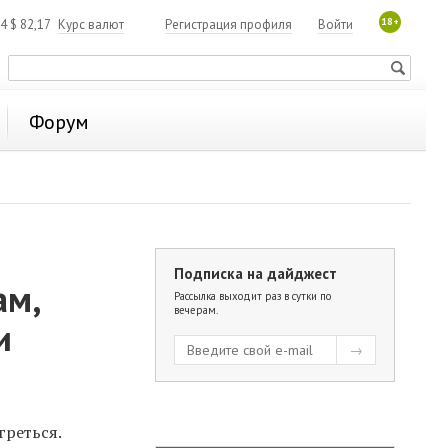
18+
84
$
82,17
Курс валют
Регистрация профиля
Войти
Форум
Подписка на дайджест
ам,
Рассылка выходит раз в сутки по
вечерам.
и
греться.