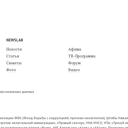
NEWSLAB
Новости
Афиша
Статьи
ТВ-Программа
Сюжеты
Форум
Фото
Видео
персональных данных
низации ФБК (Фонд борьбы с коррупцией, признан иноагентом), Штабы Навал
ротив нелегальной иммиграции», «Правый сектор», УНА-УНСО, УПА, «Тризуб и
ая политическая партия «Воля», АУЕ, батальоны «Азов» и «Айдар». Признаны