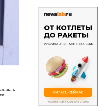
а
омнили,
ля