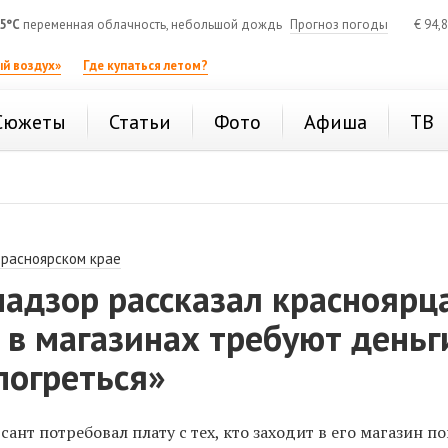
5°C
переменная облачность, небольшой дождь
Прогноз погоды
€
94,
й воздух»
Где купаться летом?
Сюжеты
Статьи
Фото
Афиша
ТВ
Красноярском крае
адзор рассказал красноярц
 в магазинах требуют деньг
«погреться»
ант потребовал плату с тех, кто заходит в его магазин по