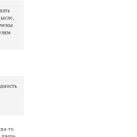
дать
ысле,
ачены
елям
адность
гда-то
 дверь.