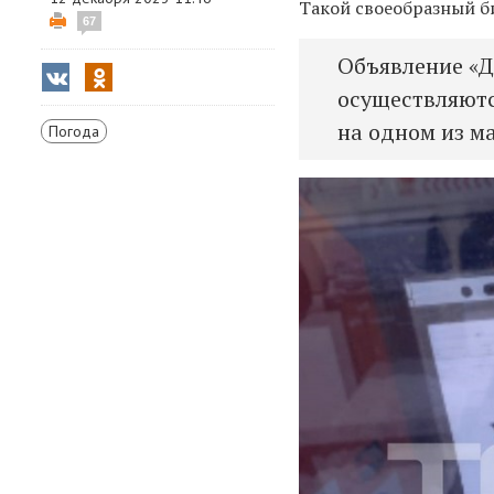
Такой своеобразный б
67
Объявление «Др
осуществляютс
на одном из м
Погода