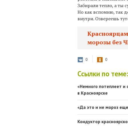
Забирали тепло, а ты 
Но как вспомню, так д
внутри. Озвереешь тут
Красноярцам 
морозы без 
0
0
Ссылки по теме
«Немного потеплеет и 
в Красноярске
«Да это и не мороз ещ
Кондуктор красноярско