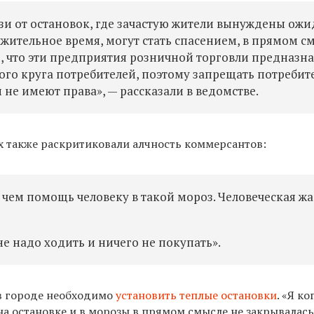
и от остановок, где зачастую жители вынуждены ожи
ительное время, могут стать спасением, в прямом см
 что эти предприятия розничной торговли предназн
го круга потребителей, поэтому запрещать потребит
не имеют права», — рассказали в ведомстве.
х также раскритиковали алчность коммерсантов:
 чем помощь человеку в такой мороз.
Человеческая ж
не надо ходить и ничего не покупать».
 в городе необходимо
установить теплые остановки
. «Я ко
на остановке и в морозы в прямом смысле не закрывалась