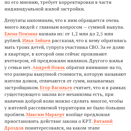
по его мнению, требует корректировки в части
индивидуальной жилой застройки.
Депутаты напомнили, что к ним обращается очень
много людей с главным вопросом — суммой выкупа.
Елена Пензина
назвала их: от 1,2 млн до 2,5 млн
рублей.
Илья Зайцев
рассказал, что к нему обратилась
мать троих детей, супруга участника СВО. За ее долю
в квартире, в которой они сейчас проживают
вчетвером, ей предложили миллион. Другого жилья
у семьи нет.
Андрей Новак
обратил внимание на то,
что размеры выкупной стоимости, которую называют
жители домов, отличаются от сумм, называемых
застройщиком.
Егор Васильев
считает, что и в рамках
существующего закона все механизмы есть, при
наличии доброй воли можно сделать многое, чтобы
у жителей расселяемой территории не было больших
проблем.
Максим Маркерт
вообще предложил
приостановить действие закона о КРТ.
Виталий
Дроздов
поинтересовался, на каком этапе