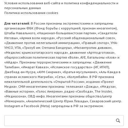
Условия использования веб-сайта и политика конфиденциальности и
персональных данных
Политика использования cookies
Для читателей:
В России признаны экстремистскими и запрещены
организации ФБК (Фонд борьбы с коррупцией, признан иноагентом),
Штабы Навального, «Национал-большевистская партия», «Свидетели
Иеговы», «Армия воли народа», «Русский общенациональный союз»,
«Движение против нелегальной иммиграции», «Правый сектор», УНА-
УНСО, УПА, «Тризуб им. Степана Бандеры», «Мизантропик дивижн»,
«Меджлис крымскотатарского народа», движение «Артподготовка»,
общероссийская политическая партия «Воля», АУЕ, батальоны «Азов» и
«Айдар». Признаны террористическими и запрещены: «Движение
Талибан», «Имарат Кавказ», «Исламское государство» (ИГ, ИГИЛ),
Джебхад-ан-Нусра, «АУМ Синрике», «Братья-мусульмане», «Аль-Каида в
странах исламского Магриба», «Сеть», «Колумбайн». В РФ признана
нежелательной деятельность «Открытой России», издания «Проект
Медиа». СМИ-иноагентами признаны: телеканал «Дождь», «Медуза»,
«Важные истории», «Голос Америки», радио «Свобода», The Insider,
«Медиазона», ОВД-инфо. Иноагентами признаны общество/центр
«Мемориал», «Аналитический Центр Юрия Левады», Сахаровский центр.
Instagram и Facebook (Metа) запрещены в РФ за экстремизм.