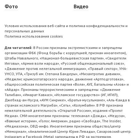
Фото
Видео
Условия использования веб-сайта и политика конфиденциальности и
персональных данных
Политика использования cookies
Для читателей:
В России признаны экстремистскими и запрещены
организации ФБК (Фонд борьбы с коррупцией, признан иноагентом),
Штабы Навального, «Национал-большевистская партия», «Свидетели
Иеговы», «Армия воли народа», «Русский общенациональный союз»,
«Движение против нелегальной иммиграции», «Правый сектор», УНА-
УНСО, УПА, «Тризуб им. Степана Бандеры», «Мизантропик дивижн»,
«Меджлис крымскотатарского народа», движение «Артподготовка»,
общероссийская политическая партия «Воля», АУЕ, батальоны «Азов» и
«Айдар». Признаны террористическими и запрещены: «Движение
Талибан», «Имарат Кавказ», «Исламское государство» (ИГ, ИГИЛ),
Джебхад-ан-Нусра, «АУМ Синрике», «Братья-мусульмане», «Аль-Каида в
странах исламского Магриба», «Сеть», «Колумбайн». В РФ признана
нежелательной деятельность «Открытой России», издания «Проект
Медиа». СМИ-иноагентами признаны: телеканал «Дождь», «Медуза»,
«Важные истории», «Голос Америки», радио «Свобода», The Insider,
«Медиазона», ОВД-инфо. Иноагентами признаны общество/центр
«Мемориал», «Аналитический Центр Юрия Левады», Сахаровский центр.
Instagram и Facebook (Metа) запрещены в РФ за экстремизм.