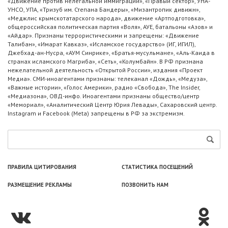
«Движение против нелегальной иммиграции», «Правый сектор», УНА-
УНСО, УПА, «Тризуб им. Степана Бандеры», «Мизантропик дивижн»,
«Меджлис крымскотатарского народа», движение «Артподготовка»,
общероссийская политическая партия «Воля», АУЕ, батальоны «Азов» и
«Айдар». Признаны террористическими и запрещены: «Движение
Талибан», «Имарат Кавказ», «Исламское государство» (ИГ, ИГИЛ),
Джебхад-ан-Нусра, «АУМ Синрике», «Братья-мусульмане», «Аль-Каида в
странах исламского Магриба», «Сеть», «Колумбайн». В РФ признана
нежелательной деятельность «Открытой России», издания «Проект
Медиа». СМИ-иноагентами признаны: телеканал «Дождь», «Медуза»,
«Важные истории», «Голос Америки», радио «Свобода», The Insider,
«Медиазона», ОВД-инфо. Иноагентами признаны общество/центр
«Мемориал», «Аналитический Центр Юрия Левады», Сахаровский центр.
Instagram и Facebook (Metа) запрещены в РФ за экстремизм.
ПРАВИЛА ЦИТИРОВАНИЯ
СТАТИСТИКА ПОСЕЩЕНИЙ
РАЗМЕЩЕНИЕ РЕКЛАМЫ
ПОЗВОНИТЬ НАМ