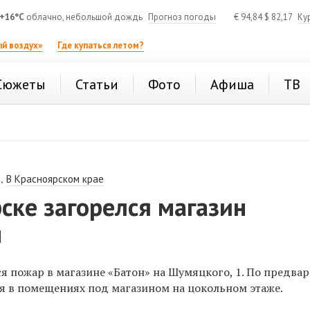
+16°C
облачно, небольшой дождь
Прогноз погоды
€
94,84
$
82,17
Ку
й воздух»
Где купаться летом?
Сюжеты
Статьи
Фото
Афиша
ТВ
,
В Красноярском крае
ске загорелся магазин
м
ся пожар в магазине «Батон» на Шумяцкого, 1. По предв
я в помещениях под магазином на цокольном этаже.