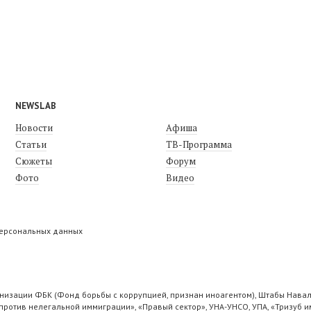
NEWSLAB
Новости
Афиша
Статьи
ТВ-Программа
Сюжеты
Форум
Фото
Видео
персональных данных
низации ФБК (Фонд борьбы с коррупцией, признан иноагентом), Штабы Навал
ротив нелегальной иммиграции», «Правый сектор», УНА-УНСО, УПА, «Тризуб и