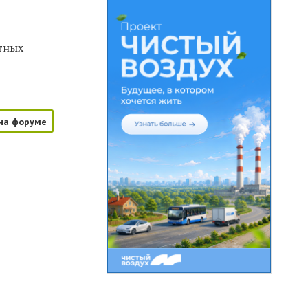
атных
на форуме