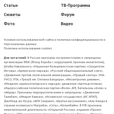
Статьи
ТВ-Программа
Сюжеты
Форум
Фото
Видео
Условия использования веб-сайта и политика конфиденциальности и
персональных данных
Политика использования cookies
Для читателей:
В России признаны экстремистскими и запрещены
организации ФБК (Фонд борьбы с коррупцией, признан иноагентом),
Штабы Навального, «Национал-большевистская партия», «Свидетели
Иеговы», «Армия воли народа», «Русский общенациональный союз»,
«Движение против нелегальной иммиграции», «Правый сектор», УНА-
УНСО, УПА, «Тризуб им. Степана Бандеры», «Мизантропик дивижн»,
«Меджлис крымскотатарского народа», движение «Артподготовка»,
общероссийская политическая партия «Воля», АУЕ, батальоны «Азов» и
«Айдар». Признаны террористическими и запрещены: «Движение
Талибан», «Имарат Кавказ», «Исламское государство» (ИГ, ИГИЛ),
Джебхад-ан-Нусра, «АУМ Синрике», «Братья-мусульмане», «Аль-Каида в
странах исламского Магриба», «Сеть», «Колумбайн». В РФ признана
нежелательной деятельность «Открытой России», издания «Проект
Медиа». СМИ-иноагентами признаны: телеканал «Дождь», «Медуза»,