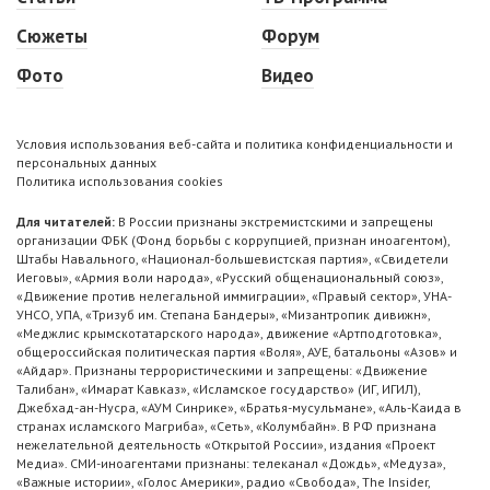
Сюжеты
Форум
Фото
Видео
Условия использования веб-сайта и политика конфиденциальности и
персональных данных
Политика использования cookies
Для читателей:
В России признаны экстремистскими и запрещены
организации ФБК (Фонд борьбы с коррупцией, признан иноагентом),
Штабы Навального, «Национал-большевистская партия», «Свидетели
Иеговы», «Армия воли народа», «Русский общенациональный союз»,
«Движение против нелегальной иммиграции», «Правый сектор», УНА-
УНСО, УПА, «Тризуб им. Степана Бандеры», «Мизантропик дивижн»,
«Меджлис крымскотатарского народа», движение «Артподготовка»,
общероссийская политическая партия «Воля», АУЕ, батальоны «Азов» и
«Айдар». Признаны террористическими и запрещены: «Движение
Талибан», «Имарат Кавказ», «Исламское государство» (ИГ, ИГИЛ),
Джебхад-ан-Нусра, «АУМ Синрике», «Братья-мусульмане», «Аль-Каида в
странах исламского Магриба», «Сеть», «Колумбайн». В РФ признана
нежелательной деятельность «Открытой России», издания «Проект
Медиа». СМИ-иноагентами признаны: телеканал «Дождь», «Медуза»,
«Важные истории», «Голос Америки», радио «Свобода», The Insider,