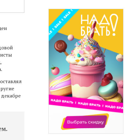
цен
довой
листы
,
.
составлял
другие
в декабре
ем.