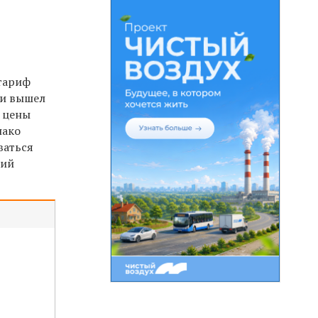
тариф
 и вышел
я цены
нако
ваться
щий