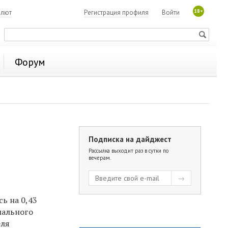
18+
алют
Регистрация профиля
Войти
Форум
Подписка на дайджест
я
Рассылка выходит раз в сутки по
вечерам.
ь на 0,43
иального
еля