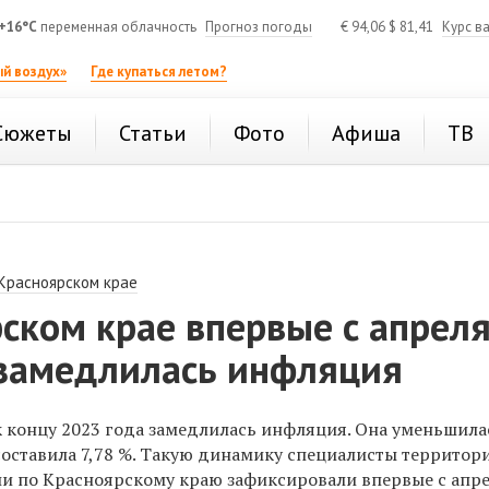
+16°C
переменная облачность
Прогноз погоды
€
94,06
$
81,41
Курс в
й воздух»
Где купаться летом?
Сюжеты
Статьи
Фото
Афиша
ТВ
 Красноярском крае
ском крае впервые с апрел
 замедлилась инфляция
 концу 2023 года замедлилась инфляция. Она уменьшилас
составила 7,78 %. Такую динамику специалисты территор
ии по Красноярскому краю
зафиксировали впервые с апр