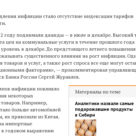
дления инфляции стало отсутствие индексации тарифов
ги.
2 году поднимали дважды — в июле и декабре. Высокий 
та цен на коммунальные услуги в течение прошлого года
у уровень в декабре. До предстоящего летнего повышени
 оказывать существенного влияния на рост инфляции. Од
товаров и услуг, а также рост спроса все еще могут оста
ционными факторами», — прокомментировал управляю
к Банка России Сергей Журавлев.
емпов инфляции повлияло
Материалы по теме
ния некоторых
товаров. Например,
Аналитики назвали самые
подорожавшие продукты
стало больше автомобилей
в Сибири
м, их привозили из Китая.
 на импортные
 в годовом выражении