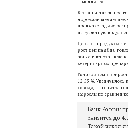
замедлился.
Бензин и дизельное то
дорожали медленнее, ч
предновогодние распр
на туалетную воду, пе
Цены на продукты в ср
рост цен на яйца, гов
объясняют это включе
ветеринарных препара
Годовой темп прироста
12,53 %. Увеличилось 
города, что снизило с
выросли по сравнению 
Банк России п
снизится до 4,
Такой исход д