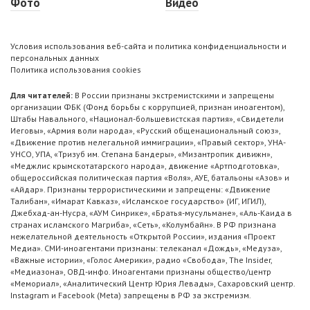
Фото
Видео
Условия использования веб-сайта и политика конфиденциальности и
персональных данных
Политика использования cookies
Для читателей:
В России признаны экстремистскими и запрещены
организации ФБК (Фонд борьбы с коррупцией, признан иноагентом),
Штабы Навального, «Национал-большевистская партия», «Свидетели
Иеговы», «Армия воли народа», «Русский общенациональный союз»,
«Движение против нелегальной иммиграции», «Правый сектор», УНА-
УНСО, УПА, «Тризуб им. Степана Бандеры», «Мизантропик дивижн»,
«Меджлис крымскотатарского народа», движение «Артподготовка»,
общероссийская политическая партия «Воля», АУЕ, батальоны «Азов» и
«Айдар». Признаны террористическими и запрещены: «Движение
Талибан», «Имарат Кавказ», «Исламское государство» (ИГ, ИГИЛ),
Джебхад-ан-Нусра, «АУМ Синрике», «Братья-мусульмане», «Аль-Каида в
странах исламского Магриба», «Сеть», «Колумбайн». В РФ признана
нежелательной деятельность «Открытой России», издания «Проект
Медиа». СМИ-иноагентами признаны: телеканал «Дождь», «Медуза»,
«Важные истории», «Голос Америки», радио «Свобода», The Insider,
«Медиазона», ОВД-инфо. Иноагентами признаны общество/центр
«Мемориал», «Аналитический Центр Юрия Левады», Сахаровский центр.
Instagram и Facebook (Metа) запрещены в РФ за экстремизм.